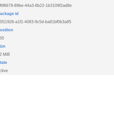
f6f6679-89be-44a3-8b22-1b3109f2ad8e
ackage id
5f11926-a1f1-4083-9c5d-ba81bf0b3a85
osition
50
ize
2 MiB
tate
ctive