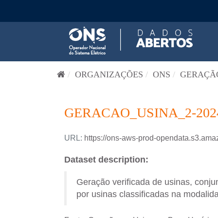
Pular para o conteúdo
ORGANIZAÇÕES
ONS
GERAÇÃO
GERACAO_USINA_2-202
URL:
https://ons-aws-prod-opendata.s3.
Dataset description:
Geração verificada de usinas, conj
por usinas classificadas na modalida