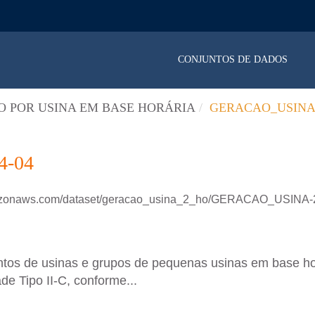
CONJUNTOS DE DADOS
 POR USINA EM BASE HORÁRIA
GERACAO_USINA_
4-04
amazonaws.com/dataset/geracao_usina_2_ho/GERACAO_USINA-
untos de usinas e grupos de pequenas usinas em base h
de Tipo II-C, conforme...