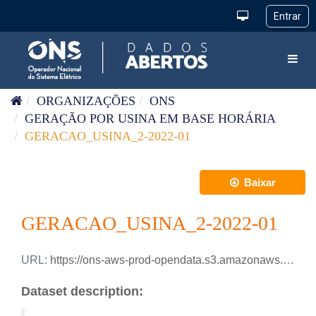
Pular para o conteúdo
Toggl
ORGANIZAÇÕES
ONS
GERAÇÃO POR USINA EM BASE HORÁRIA
GERACAO_USINA_2-2022-01
Baixar
GERACAO_USINA_2-2022-01
URL:
https://ons-aws-prod-opendata.s3.amazonaws.com/dataset/geracao_usina_2_ho/GERACAO_USINA-2_2022_01.xlsx
Dataset description: