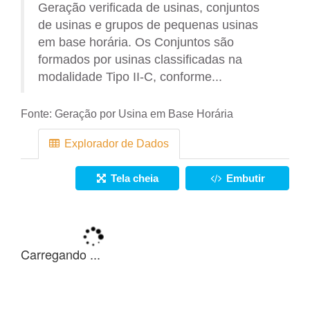
Geração verificada de usinas, conjuntos
de usinas e grupos de pequenas usinas
em base horária. Os Conjuntos são
formados por usinas classificadas na
modalidade Tipo II-C, conforme...
Fonte:
Geração por Usina em Base Horária
Explorador de Dados
Tela cheia
Embutir