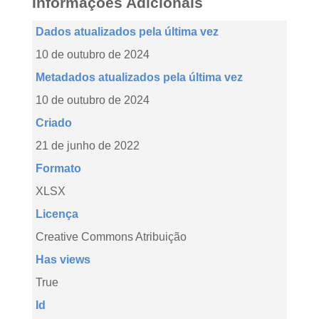
Informações Adicionais
Dados atualizados pela última vez
10 de outubro de 2024
Metadados atualizados pela última vez
10 de outubro de 2024
Criado
21 de junho de 2022
Formato
XLSX
Licença
Creative Commons Atribuição
Has views
True
Id