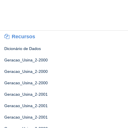
Recursos
Dicionário de Dados
Geracao_Usina_2-2000
Geracao_Usina_2-2000
Geracao_Usina_2-2000
Geracao_Usina_2-2001
Geracao_Usina_2-2001
Geracao_Usina_2-2001