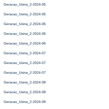
Geracao_Usina_2-2024-05
Geracao_Usina_2-2024-05
Geracao_Usina_2-2024-06
Geracao_Usina_2-2024-06
Geracao_Usina_2-2024-06
Geracao_Usina_2-2024-07
Geracao_Usina_2-2024-07
Geracao_Usina_2-2024-07
Geracao_Usina_2-2024-08
Geracao_Usina_2-2024-08
Geracao_Usina_2-2024-08