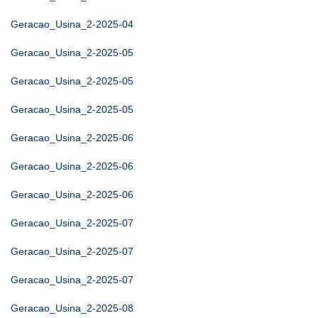
Geracao_Usina_2-2025-04
Geracao_Usina_2-2025-05
Geracao_Usina_2-2025-05
Geracao_Usina_2-2025-05
Geracao_Usina_2-2025-06
Geracao_Usina_2-2025-06
Geracao_Usina_2-2025-06
Geracao_Usina_2-2025-07
Geracao_Usina_2-2025-07
Geracao_Usina_2-2025-07
Geracao_Usina_2-2025-08