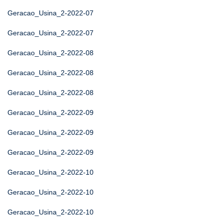
Geracao_Usina_2-2022-07
Geracao_Usina_2-2022-07
Geracao_Usina_2-2022-08
Geracao_Usina_2-2022-08
Geracao_Usina_2-2022-08
Geracao_Usina_2-2022-09
Geracao_Usina_2-2022-09
Geracao_Usina_2-2022-09
Geracao_Usina_2-2022-10
Geracao_Usina_2-2022-10
Geracao_Usina_2-2022-10