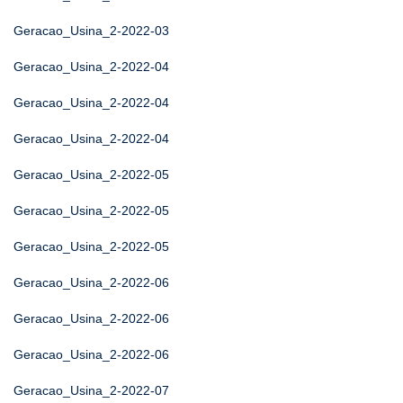
Geracao_Usina_2-2022-03
Geracao_Usina_2-2022-04
Geracao_Usina_2-2022-04
Geracao_Usina_2-2022-04
Geracao_Usina_2-2022-05
Geracao_Usina_2-2022-05
Geracao_Usina_2-2022-05
Geracao_Usina_2-2022-06
Geracao_Usina_2-2022-06
Geracao_Usina_2-2022-06
Geracao_Usina_2-2022-07