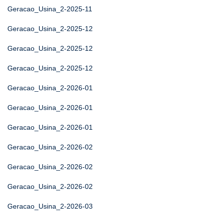
Geracao_Usina_2-2025-11
Geracao_Usina_2-2025-12
Geracao_Usina_2-2025-12
Geracao_Usina_2-2025-12
Geracao_Usina_2-2026-01
Geracao_Usina_2-2026-01
Geracao_Usina_2-2026-01
Geracao_Usina_2-2026-02
Geracao_Usina_2-2026-02
Geracao_Usina_2-2026-02
Geracao_Usina_2-2026-03