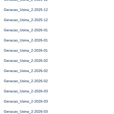
Geracao_Usina_2-2025-12
Geracao_Usina_2-2025-12
Geracao_Usina_2-2026-01
Geracao_Usina_2-2026-01
Geracao_Usina_2-2026-01
Geracao_Usina_2-2026-02
Geracao_Usina_2-2026-02
Geracao_Usina_2-2026-02
Geracao_Usina_2-2026-03
Geracao_Usina_2-2026-03
Geracao_Usina_2-2026-03