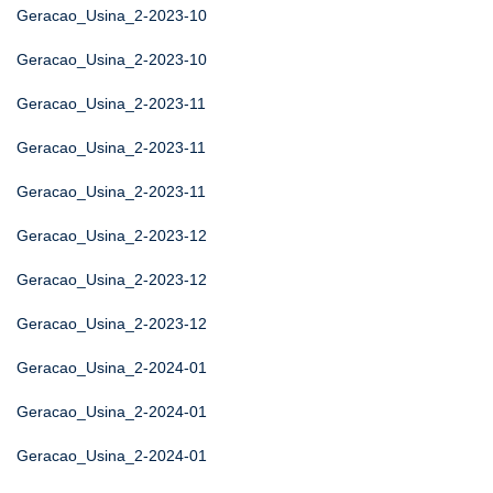
Geracao_Usina_2-2023-10
Geracao_Usina_2-2023-10
Geracao_Usina_2-2023-11
Geracao_Usina_2-2023-11
Geracao_Usina_2-2023-11
Geracao_Usina_2-2023-12
Geracao_Usina_2-2023-12
Geracao_Usina_2-2023-12
Geracao_Usina_2-2024-01
Geracao_Usina_2-2024-01
Geracao_Usina_2-2024-01