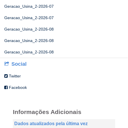
Geracao_Usina_2-2026-07
Geracao_Usina_2-2026-07
Geracao_Usina_2-2026-08
Geracao_Usina_2-2026-08
Geracao_Usina_2-2026-08
Social
Twitter
Facebook
Informações Adicionais
Dados atualizados pela última vez