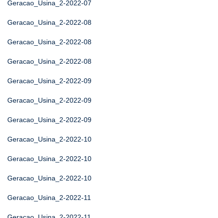
Geracao_Usina_2-2022-07
Geracao_Usina_2-2022-08
Geracao_Usina_2-2022-08
Geracao_Usina_2-2022-08
Geracao_Usina_2-2022-09
Geracao_Usina_2-2022-09
Geracao_Usina_2-2022-09
Geracao_Usina_2-2022-10
Geracao_Usina_2-2022-10
Geracao_Usina_2-2022-10
Geracao_Usina_2-2022-11
Geracao_Usina_2-2022-11