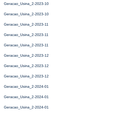
Geracao_Usina_2-2023-10
Geracao_Usina_2-2023-10
Geracao_Usina_2-2023-11
Geracao_Usina_2-2023-11
Geracao_Usina_2-2023-11
Geracao_Usina_2-2023-12
Geracao_Usina_2-2023-12
Geracao_Usina_2-2023-12
Geracao_Usina_2-2024-01
Geracao_Usina_2-2024-01
Geracao_Usina_2-2024-01