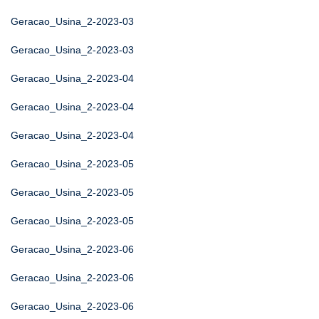
Geracao_Usina_2-2023-03
Geracao_Usina_2-2023-03
Geracao_Usina_2-2023-04
Geracao_Usina_2-2023-04
Geracao_Usina_2-2023-04
Geracao_Usina_2-2023-05
Geracao_Usina_2-2023-05
Geracao_Usina_2-2023-05
Geracao_Usina_2-2023-06
Geracao_Usina_2-2023-06
Geracao_Usina_2-2023-06