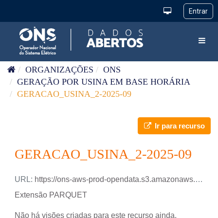
Pular para o conteúdo
Toggl
ORGANIZAÇÕES
ONS
GERAÇÃO POR USINA EM BASE HORÁRIA
GERACAO_USINA_2-2025-09
Ir para recurso
GERACAO_USINA_2-2025-09
URL:
https://ons-aws-prod-opendata.s3.amazonaws.com/dataset/geracao_usina_2_ho/GERACAO_USINA-2_2025_09.parquet
Extensão PARQUET
Não há visões criadas para este recurso ainda.