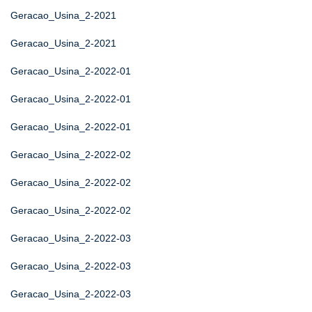
Geracao_Usina_2-2021
Geracao_Usina_2-2021
Geracao_Usina_2-2022-01
Geracao_Usina_2-2022-01
Geracao_Usina_2-2022-01
Geracao_Usina_2-2022-02
Geracao_Usina_2-2022-02
Geracao_Usina_2-2022-02
Geracao_Usina_2-2022-03
Geracao_Usina_2-2022-03
Geracao_Usina_2-2022-03