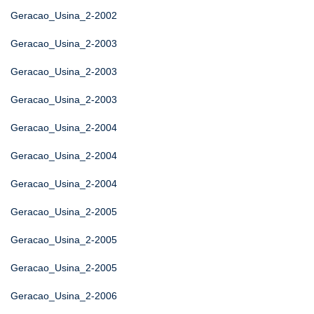
Geracao_Usina_2-2002
Geracao_Usina_2-2003
Geracao_Usina_2-2003
Geracao_Usina_2-2003
Geracao_Usina_2-2004
Geracao_Usina_2-2004
Geracao_Usina_2-2004
Geracao_Usina_2-2005
Geracao_Usina_2-2005
Geracao_Usina_2-2005
Geracao_Usina_2-2006