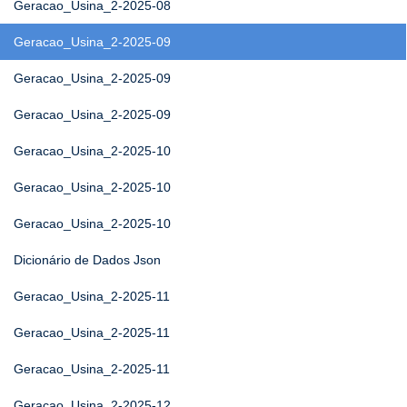
Geracao_Usina_2-2025-08
Geracao_Usina_2-2025-09
Geracao_Usina_2-2025-09
Geracao_Usina_2-2025-09
Geracao_Usina_2-2025-10
Geracao_Usina_2-2025-10
Geracao_Usina_2-2025-10
Dicionário de Dados Json
Geracao_Usina_2-2025-11
Geracao_Usina_2-2025-11
Geracao_Usina_2-2025-11
Geracao_Usina_2-2025-12