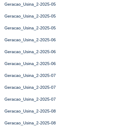
Geracao_Usina_2-2025-05
Geracao_Usina_2-2025-05
Geracao_Usina_2-2025-05
Geracao_Usina_2-2025-06
Geracao_Usina_2-2025-06
Geracao_Usina_2-2025-06
Geracao_Usina_2-2025-07
Geracao_Usina_2-2025-07
Geracao_Usina_2-2025-07
Geracao_Usina_2-2025-08
Geracao_Usina_2-2025-08