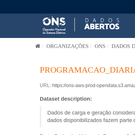
Pular para o conteúdo
ORGANIZAÇÕES
ONS
DADOS D
PROGRAMACAO_DIARIA-
URL:
https://ons-aws-prod-opendata.s3.
Dataset description:
Dados de carga e geração consider
dados disponibilizados fazem parte 