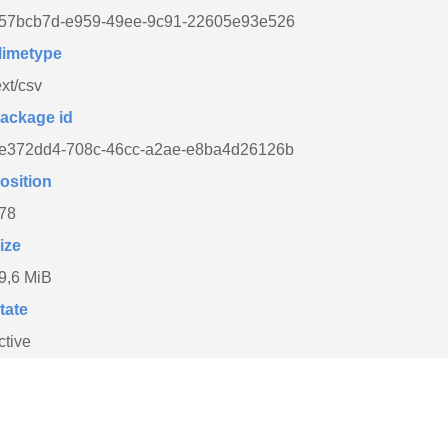
57bcb7d-e959-49ee-9c91-22605e93e526
imetype
ext/csv
ackage id
e372dd4-708c-46cc-a2ae-e8ba4d26126b
osition
78
ize
9,6 MiB
tate
ctive