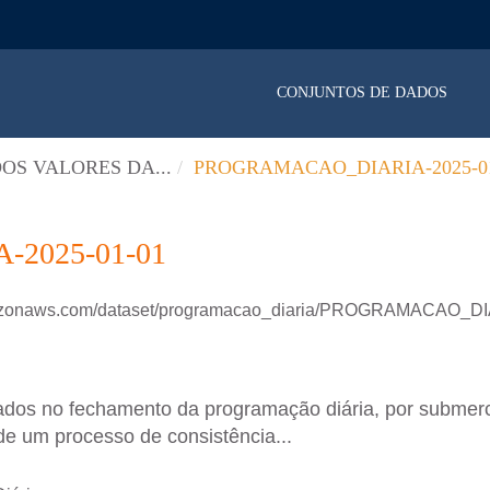
CONJUNTOS DE DADOS
OS VALORES DA...
PROGRAMACAO_DIARIA-2025-01
2025-01-01
amazonaws.com/dataset/programacao_diaria/PROGRAMACAO_D
ados no fechamento da programação diária, por submer
de um processo de consistência...