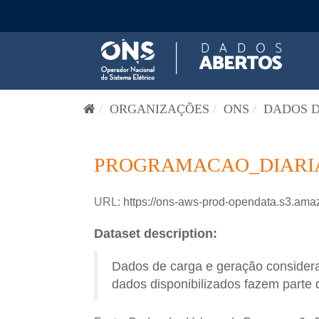
Pular para o conteúdo
ORGANIZAÇÕES
ONS
DADOS D
PROGRAMACAO_DIARIA-
URL:
https://ons-aws-prod-opendata.s3.
Dataset description:
Dados de carga e geração consider
dados disponibilizados fazem parte 