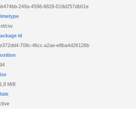
bb474bb-249a-4598-8828-019d257db01e
imetype
ext/csv
ackage id
e372dd4-708c-46cc-a2ae-e8ba4d26126b
osition
94
ize
1,8 MiB
tate
ctive