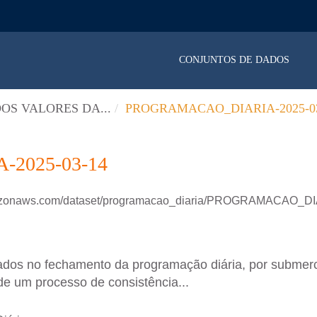
CONJUNTOS DE DADOS
OS VALORES DA...
PROGRAMACAO_DIARIA-2025-03
2025-03-14
amazonaws.com/dataset/programacao_diaria/PROGRAMACAO_D
ados no fechamento da programação diária, por submer
de um processo de consistência...