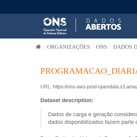
Pular para o conteúdo
ORGANIZAÇÕES
ONS
DADOS D
PROGRAMACAO_DIARIA-
URL:
https://ons-aws-prod-opendata.s3.
Dataset description:
Dados de carga e geração consider
dados disponibilizados fazem parte 