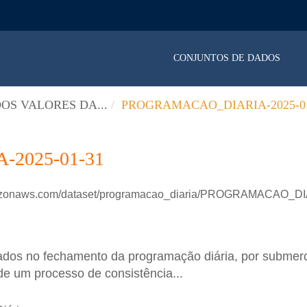
CONJUNTOS DE DADOS
OS VALORES DA...
PROGRAMACAO_DIARIA-2025-01
2025-01-31
amazonaws.com/dataset/programacao_diaria/PROGRAMACAO_D
ados no fechamento da programação diária, por submer
de um processo de consistência...