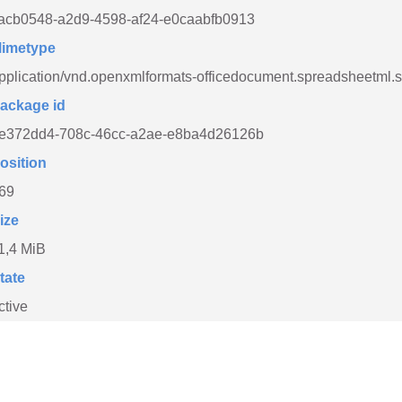
acb0548-a2d9-4598-af24-e0caabfb0913
imetype
pplication/vnd.openxmlformats-officedocument.spreadsheetml.
ackage id
e372dd4-708c-46cc-a2ae-e8ba4d26126b
osition
69
ize
1,4 MiB
tate
ctive