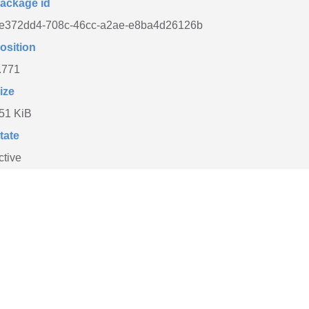
ackage id
e372dd4-708c-46cc-a2ae-e8ba4d26126b
osition
.771
ize
51 KiB
tate
ctive