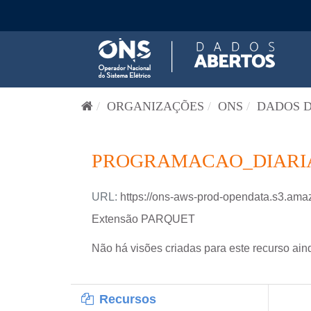
Pular para o conteúdo
ORGANIZAÇÕES
ONS
DADOS D
PROGRAMACAO_DIARIA-
URL:
https://ons-aws-prod-opendata.s3.
Extensão PARQUET
Não há visões criadas para este recurso ain
Recursos