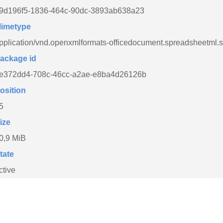
9d196f5-1836-464c-90dc-3893ab638a23
imetype
pplication/vnd.openxmlformats-officedocument.spreadsheetml.
ackage id
e372dd4-708c-46cc-a2ae-e8ba4d26126b
osition
5
ize
0,9 MiB
tate
ctive