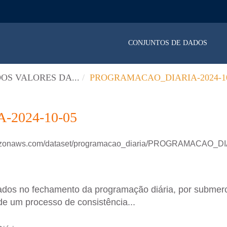
CONJUNTOS DE DADOS
OS VALORES DA...
PROGRAMACAO_DIARIA-2024-10
2024-10-05
amazonaws.com/dataset/programacao_diaria/PROGRAMACAO_D
ados no fechamento da programação diária, por submer
de um processo de consistência...