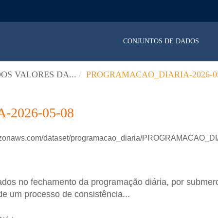
CONJUNTOS DE DADOS
OS VALORES DA...
PROGRAMACAO_DIARIA-2026-05
2026-05-08
amazonaws.com/dataset/programacao_diaria/PROGRAMACAO_D
ados no fechamento da programação diária, por submer
de um processo de consistência...