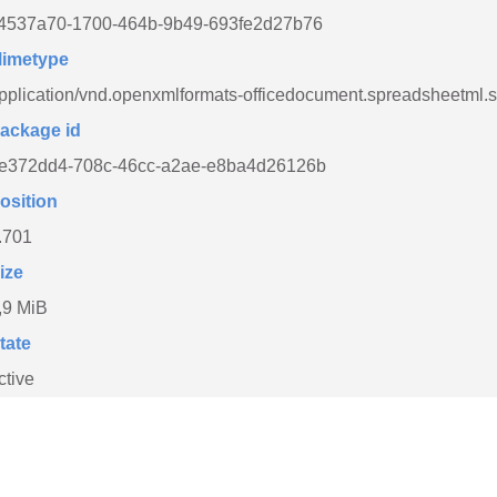
4537a70-1700-464b-9b49-693fe2d27b76
imetype
pplication/vnd.openxmlformats-officedocument.spreadsheetml.
ackage id
e372dd4-708c-46cc-a2ae-e8ba4d26126b
osition
.701
ize
,9 MiB
tate
ctive