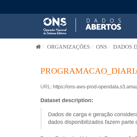
Pular para o conteúdo
ORGANIZAÇÕES
ONS
DADOS D
PROGRAMACAO_DIARIA-
URL:
https://ons-aws-prod-opendata.s3.
Dataset description:
Dados de carga e geração consider
dados disponibilizados fazem parte 