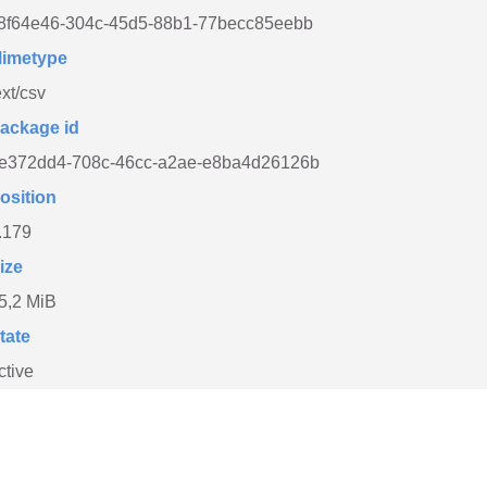
8f64e46-304c-45d5-88b1-77becc85eebb
imetype
ext/csv
ackage id
e372dd4-708c-46cc-a2ae-e8ba4d26126b
osition
.179
ize
5,2 MiB
tate
ctive