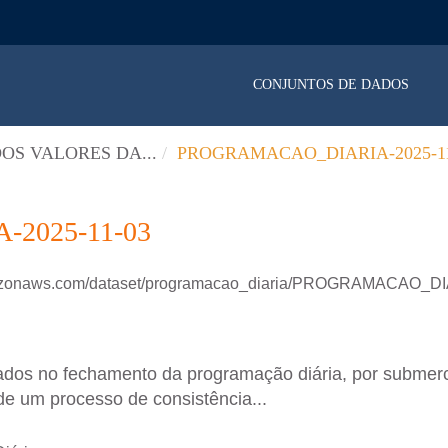
CONJUNTOS DE DADOS
OS VALORES DA...
PROGRAMACAO_DIARIA-2025-11
2025-11-03
amazonaws.com/dataset/programacao_diaria/PROGRAMACAO_D
ados no fechamento da programação diária, por submer
de um processo de consistência...