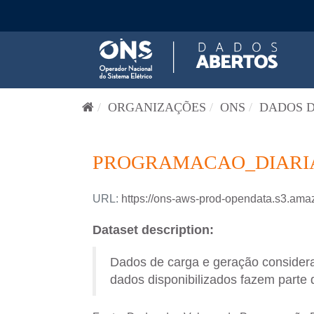
Pular para o conteúdo
ORGANIZAÇÕES
ONS
DADOS D
PROGRAMACAO_DIARIA-
URL:
https://ons-aws-prod-opendata.s3.
Dataset description:
Dados de carga e geração consider
dados disponibilizados fazem parte 