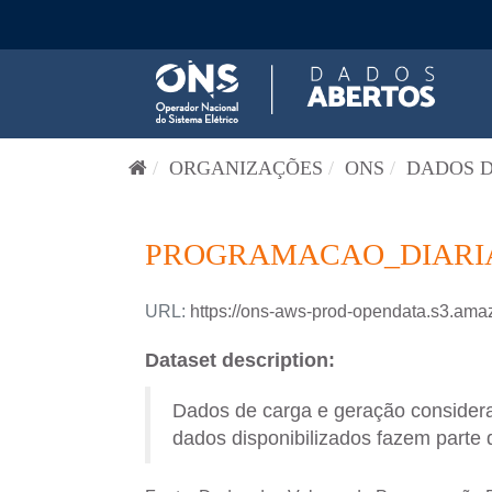
Pular para o conteúdo
ORGANIZAÇÕES
ONS
DADOS D
PROGRAMACAO_DIARIA-
URL:
https://ons-aws-prod-opendata.s3.
Dataset description:
Dados de carga e geração consider
dados disponibilizados fazem parte 