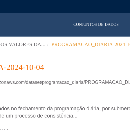
CONJUNTOS DE DADOS
OS VALORES DA...
PROGRAMACAO_DIARIA-2024-10
2024-10-04
amazonaws.com/dataset/programacao_diaria/PROGRAMACAO_D
ados no fechamento da programação diária, por submer
de um processo de consistência...