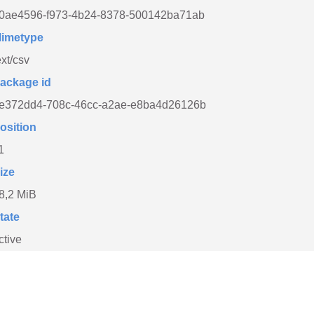
0ae4596-f973-4b24-8378-500142ba71ab
imetype
ext/csv
ackage id
e372dd4-708c-46cc-a2ae-e8ba4d26126b
osition
1
ize
8,2 MiB
tate
ctive