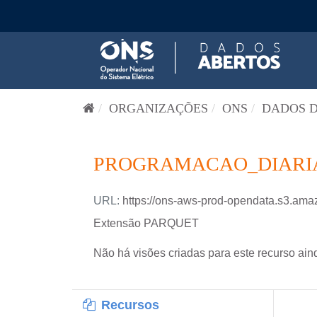
Pular para o conteúdo
ORGANIZAÇÕES
ONS
DADOS D
PROGRAMACAO_DIARIA-
URL:
https://ons-aws-prod-opendata.s3.
Extensão PARQUET
Não há visões criadas para este recurso ain
Recursos