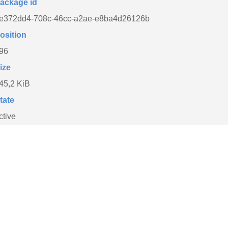
ackage id
e372dd4-708c-46cc-a2ae-e8ba4d26126b
osition
96
ize
45,2 KiB
tate
ctive