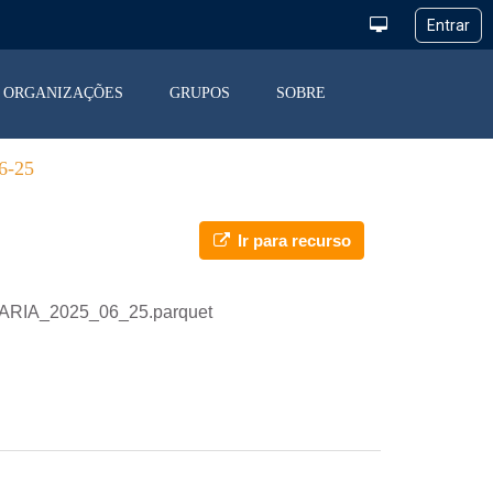
ORGANIZAÇÕES
GRUPOS
SOBRE
-25
Ir para recurso
IARIA_2025_06_25.parquet