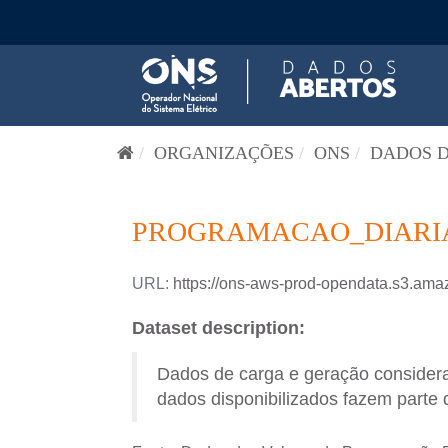
Pular para o conteúdo
ORGANIZAÇÕES
ONS
DADOS D
PROGRAMACAO_DIARIA-
URL:
https://ons-aws-prod-opendata.s3.
Dataset description:
Dados de carga e geração consider
dados disponibilizados fazem parte 