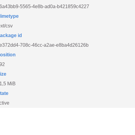
6a43bb9-5565-4e8b-ad0a-b421859c4227
imetype
ext/csv
ackage id
e372dd4-708c-46cc-a2ae-e8ba4d26126b
osition
92
ize
1,5 MiB
tate
ctive