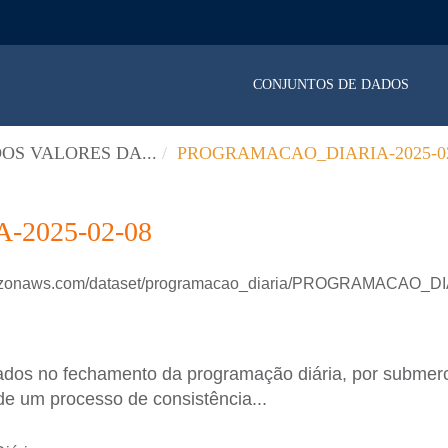
CONJUNTOS DE DADOS
OS VALORES DA...
PROGRAMACAO_DIARIA-2025-02
2025-02-08
amazonaws.com/dataset/programacao_diaria/PROGRAMACAO_D
ados no fechamento da programação diária, por submer
de um processo de consistência...