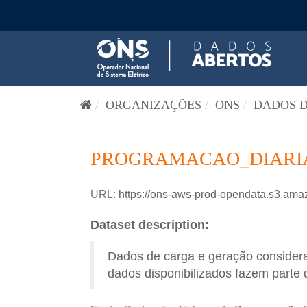
Pular para o conteúdo
ORGANIZAÇÕES
ONS
DADOS D
PROGRAMACAO_DIARIA-
URL:
https://ons-aws-prod-opendata.s3.
Dataset description:
Dados de carga e geração consider
dados disponibilizados fazem parte 