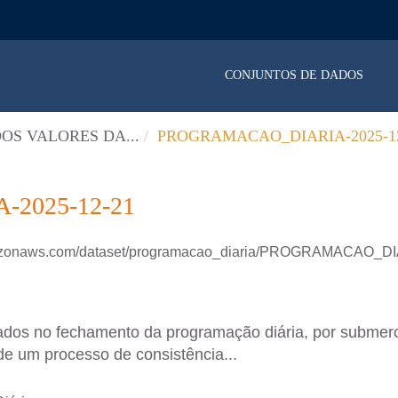
CONJUNTOS DE DADOS
OS VALORES DA...
PROGRAMACAO_DIARIA-2025-12
2025-12-21
amazonaws.com/dataset/programacao_diaria/PROGRAMACAO_D
ados no fechamento da programação diária, por submer
de um processo de consistência...