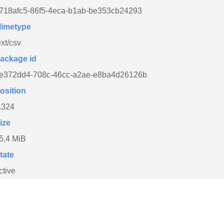
718afc5-86f5-4eca-b1ab-be353cb24293
imetype
ext/csv
ackage id
e372dd4-708c-46cc-a2ae-e8ba4d26126b
osition
.324
ize
5,4 MiB
tate
ctive