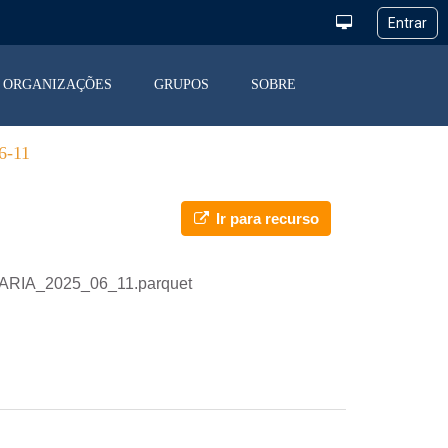
ORGANIZAÇÕES
GRUPOS
SOBRE
-11
Ir para recurso
IARIA_2025_06_11.parquet