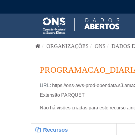
Pular para o conteúdo
ORGANIZAÇÕES
ONS
DADOS D
PROGRAMACAO_DIARIA-
URL:
https://ons-aws-prod-opendata.s3.
Extensão PARQUET
Não há visões criadas para este recurso ain
Recursos