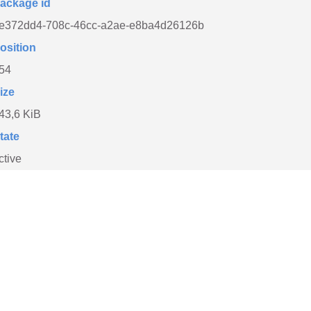
ackage id
e372dd4-708c-46cc-a2ae-e8ba4d26126b
osition
54
ize
43,6 KiB
tate
ctive