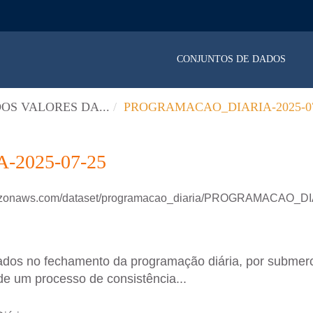
CONJUNTOS DE DADOS
OS VALORES DA...
PROGRAMACAO_DIARIA-2025-07
2025-07-25
amazonaws.com/dataset/programacao_diaria/PROGRAMACAO_D
ados no fechamento da programação diária, por submer
de um processo de consistência...