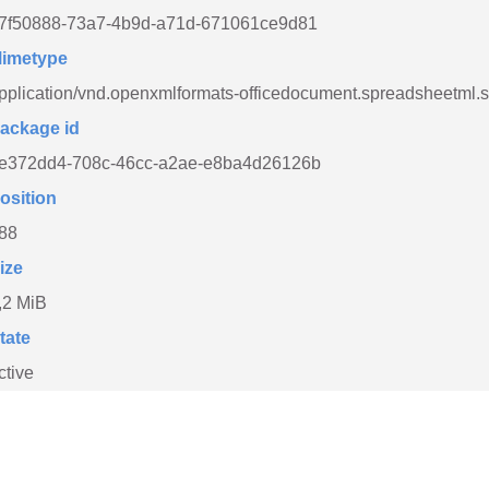
7f50888-73a7-4b9d-a71d-671061ce9d81
imetype
pplication/vnd.openxmlformats-officedocument.spreadsheetml.
ackage id
e372dd4-708c-46cc-a2ae-e8ba4d26126b
osition
88
ize
,2 MiB
tate
ctive