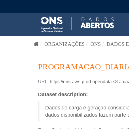
Pular para o conteúdo
ORGANIZAÇÕES
ONS
DADOS D
PROGRAMACAO_DIARIA-
URL:
https://ons-aws-prod-opendata.s3.
Dataset description:
Dados de carga e geração consider
dados disponibilizados fazem parte 