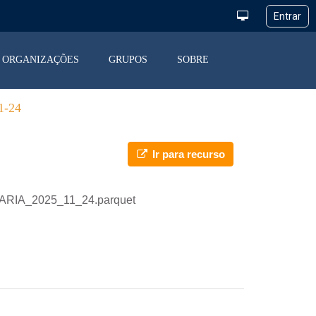
ORGANIZAÇÕES
GRUPOS
SOBRE
-24
Ir para recurso
IARIA_2025_11_24.parquet