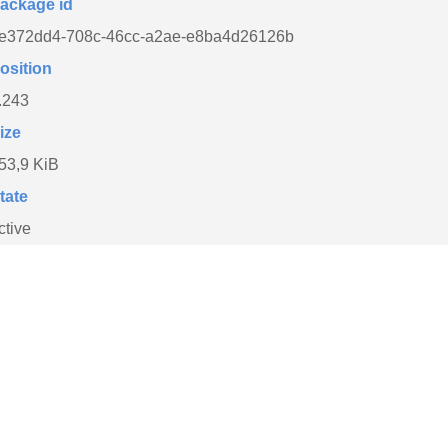
ackage id
e372dd4-708c-46cc-a2ae-e8ba4d26126b
osition
.243
ize
53,9 KiB
tate
ctive