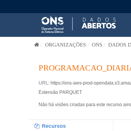
Pular para o conteúdo
ORGANIZAÇÕES
ONS
DADOS D
PROGRAMACAO_DIARIA-
URL:
https://ons-aws-prod-opendata.s3.
Extensão PARQUET
Não há visões criadas para este recurso ain
Recursos