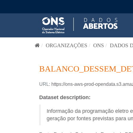
Pular para o conteúdo
ORGANIZAÇÕES
ONS
DADOS D
BALANCO_DESSEM_DETA
URL:
https://ons-aws-prod-opendata.s3
Dataset description:
Informação da programação eletro 
geração por fontes previstas para um