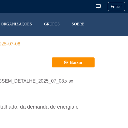
ORGANIZAÇÕES
GRUPOS
SOBRE
5-07-08
Baixar
_DESSEM_DETALHE_2025_07_08.xlsx
etalhado, da demanda de energia e