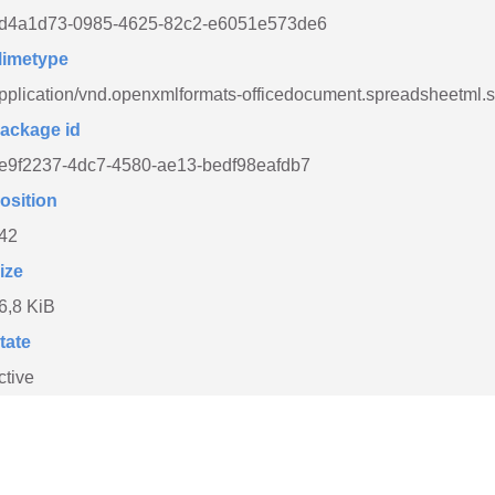
d4a1d73-0985-4625-82c2-e6051e573de6
imetype
pplication/vnd.openxmlformats-officedocument.spreadsheetml.
ackage id
e9f2237-4dc7-4580-ae13-bedf98eafdb7
osition
42
ize
6,8 KiB
tate
ctive