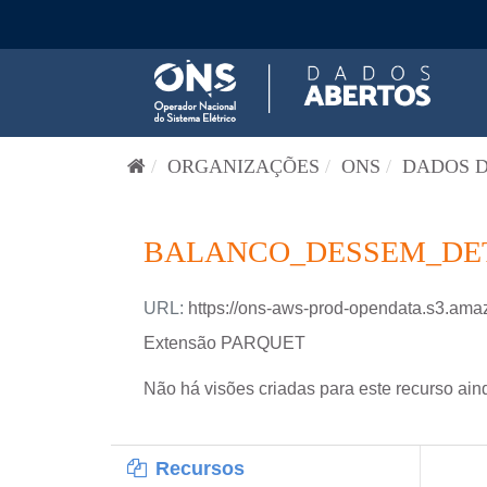
Pular para o conteúdo
ORGANIZAÇÕES
ONS
DADOS D
BALANCO_DESSEM_DETA
URL:
https://ons-aws-prod-opendata.s3
Extensão PARQUET
Não há visões criadas para este recurso ain
Recursos