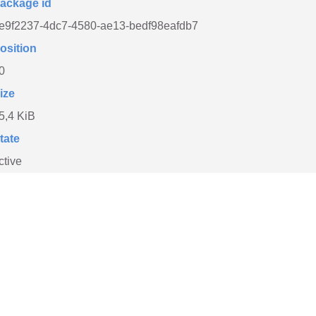
ackage id
e9f2237-4dc7-4580-ae13-bedf98eafdb7
osition
0
ize
5,4 KiB
tate
ctive