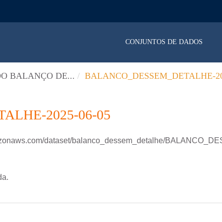
CONJUNTOS DE DADOS
O BALANÇO DE...
BALANCO_DESSEM_DETALHE-202
LHE-2025-06-05
.amazonaws.com/dataset/balanco_dessem_detalhe/BALANCO
da.