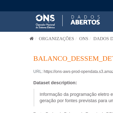
Pular para o conteúdo
ORGANIZAÇÕES
ONS
DADOS D
BALANCO_DESSEM_DETA
URL:
https://ons-aws-prod-opendata.s3
Dataset description:
Informação da programação eletro 
geração por fontes previstas para um