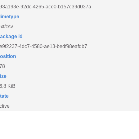
93a193e-92dc-4265-ace0-b157c39d037a
imetype
ext/csv
ackage id
e9f2237-4dc7-4580-ae13-bedf98eafdb7
osition
78
ize
6,8 KiB
tate
ctive