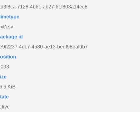
ad3f8ca-7128-4b61-ab27-61f803a14ec8
imetype
ext/csv
ackage id
e9f2237-4dc7-4580-ae13-bedf98eafdb7
osition
.093
ize
6,6 KiB
tate
ctive