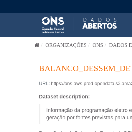
Pular para o conteúdo
ORGANIZAÇÕES
ONS
DADOS D
BALANCO_DESSEM_DETA
URL:
https://ons-aws-prod-opendata.s3
Dataset description:
Informação da programação eletro 
geração por fontes previstas para um