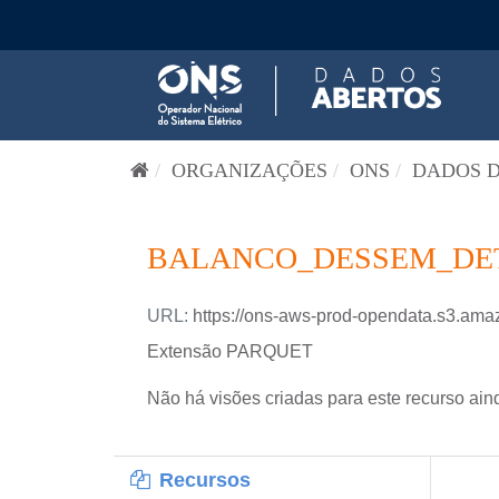
Pular para o conteúdo
ORGANIZAÇÕES
ONS
DADOS D
BALANCO_DESSEM_DETA
URL:
https://ons-aws-prod-opendata.s3
Extensão PARQUET
Não há visões criadas para este recurso ain
Recursos