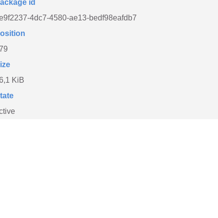
ackage id
e9f2237-4dc7-4580-ae13-bedf98eafdb7
osition
79
ize
6,1 KiB
tate
ctive