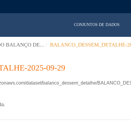
CONJUNTOS DE DADOS
O BALANÇO DE...
BALANCO_DESSEM_DETALHE-202
LHE-2025-09-29
.amazonaws.com/dataset/balanco_dessem_detalhe/BALANCO
da.