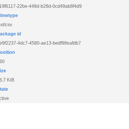
19f6117-22be-448d-b28d-0cd49ab8f4d9
imetype
ext/csv
ackage id
e9f2237-4dc7-4580-ae13-bedf98eafdb7
osition
60
ize
6,7 KiB
tate
ctive