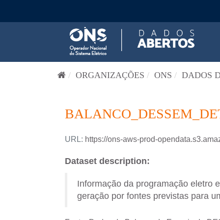
Pular para o conteúdo
ORGANIZAÇÕES
ONS
DADOS D
BALANCO_DESSEM_DETA
URL:
https://ons-aws-prod-opendata.s3
Dataset description:
Informação da programação eletro 
geração por fontes previstas para um