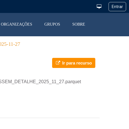
ORGANIZAÇÕES
GRUPOS
SOBRE
5-11-27
Ir para recurso
_DESSEM_DETALHE_2025_11_27.parquet