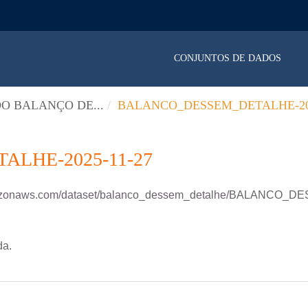
CONJUNTOS DE DADOS
O BALANÇO DE...
BALANCO_DESSEM_DETALHE-202
LHE-2025-11-27
.amazonaws.com/dataset/balanco_dessem_detalhe/BALANCO
da.