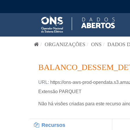
Pular para o conteúdo
ORGANIZAÇÕES
ONS
DADOS D
BALANCO_DESSEM_DETA
URL:
https://ons-aws-prod-opendata.s3
Extensão PARQUET
Não há visões criadas para este recurso ain
Recursos