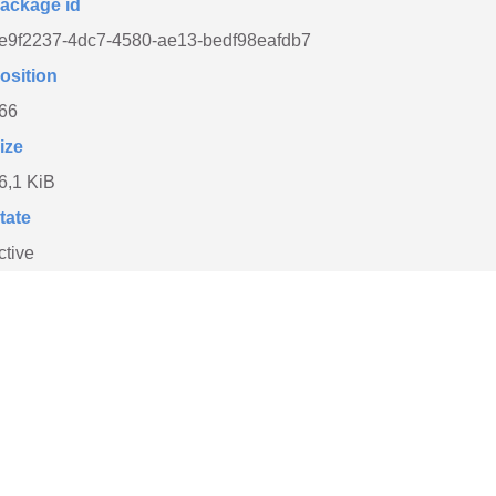
ackage id
e9f2237-4dc7-4580-ae13-bedf98eafdb7
osition
66
ize
6,1 KiB
tate
ctive