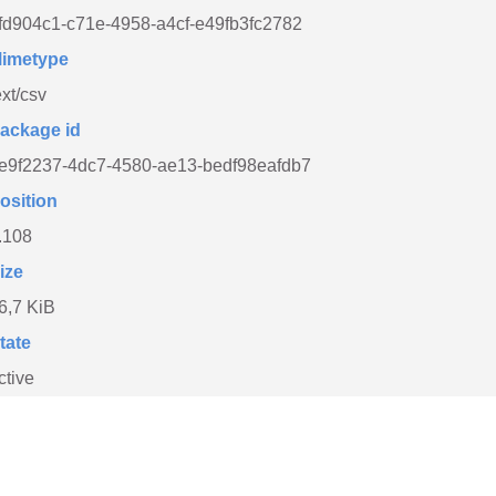
fd904c1-c71e-4958-a4cf-e49fb3fc2782
imetype
ext/csv
ackage id
e9f2237-4dc7-4580-ae13-bedf98eafdb7
osition
.108
ize
6,7 KiB
tate
ctive