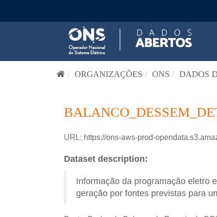
Pular para o conteúdo
ORGANIZAÇÕES
ONS
DADOS D
BALANCO_DESSEM_DETA
URL:
https://ons-aws-prod-opendata.s3
Dataset description:
Informação da programação eletro 
geração por fontes previstas para um