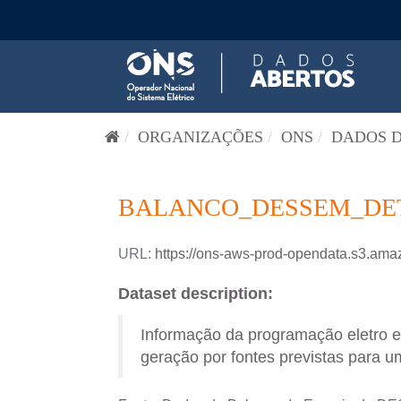
Pular para o conteúdo
ORGANIZAÇÕES
ONS
DADOS D
BALANCO_DESSEM_DETA
URL:
https://ons-aws-prod-opendata.s3
Dataset description:
Informação da programação eletro 
geração por fontes previstas para um