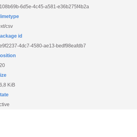
108b69b-6d5e-4c45-a581-e36b275f4b2a
imetype
ext/csv
ackage id
e9f2237-4dc7-4580-ae13-bedf98eafdb7
osition
20
ize
6,8 KiB
tate
ctive