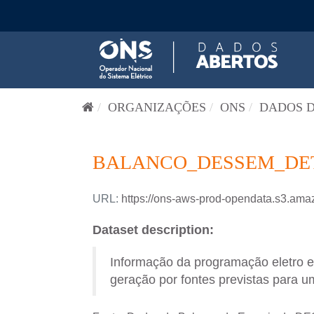
Pular para o conteúdo
ORGANIZAÇÕES
ONS
DADOS D
BALANCO_DESSEM_DETA
URL:
https://ons-aws-prod-opendata.s3
Dataset description:
Informação da programação eletro 
geração por fontes previstas para um