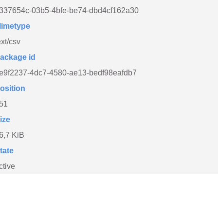
337654c-03b5-4bfe-be74-dbd4cf162a30
imetype
ext/csv
ackage id
e9f2237-4dc7-4580-ae13-bedf98eafdb7
osition
51
ize
6,7 KiB
tate
ctive