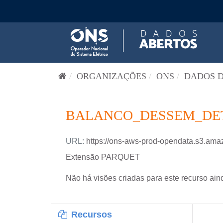
Pular para o conteúdo
ORGANIZAÇÕES
ONS
DADOS D
BALANCO_DESSEM_DETA
URL:
https://ons-aws-prod-opendata.s3
Extensão PARQUET
Não há visões criadas para este recurso ain
Recursos