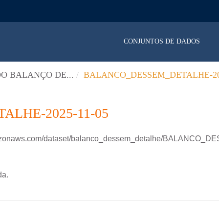
CONJUNTOS DE DADOS
O BALANÇO DE...
BALANCO_DESSEM_DETALHE-202
LHE-2025-11-05
.amazonaws.com/dataset/balanco_dessem_detalhe/BALANCO
da.