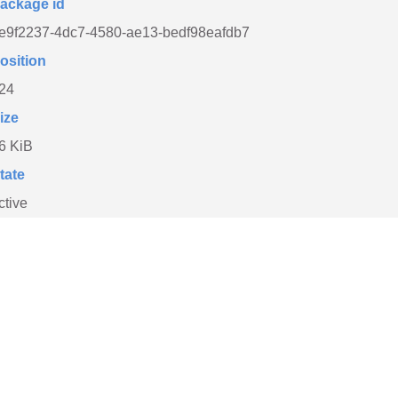
ackage id
e9f2237-4dc7-4580-ae13-bedf98eafdb7
osition
24
ize
6 KiB
tate
ctive