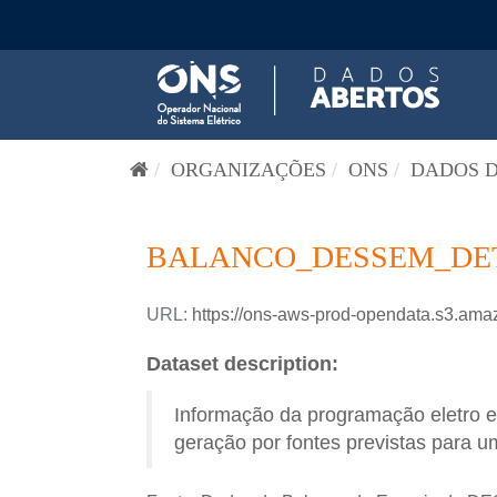
Pular para o conteúdo
ORGANIZAÇÕES
ONS
DADOS D
BALANCO_DESSEM_DETA
URL:
https://ons-aws-prod-opendata.s3
Dataset description:
Informação da programação eletro 
geração por fontes previstas para um