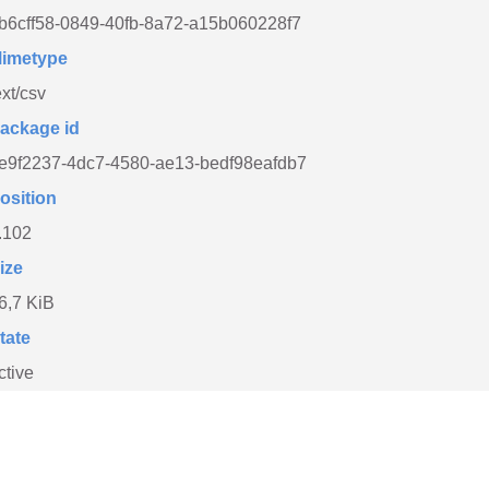
b6cff58-0849-40fb-8a72-a15b060228f7
imetype
ext/csv
ackage id
e9f2237-4dc7-4580-ae13-bedf98eafdb7
osition
.102
ize
6,7 KiB
tate
ctive