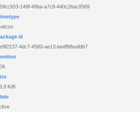
69cc933-149f-49ba-a7c9-440c26ac0569
imetype
ext/csv
ackage id
e9f2237-4dc7-4580-ae13-bedf98eafdb7
osition
09
ize
6,9 KiB
tate
ctive