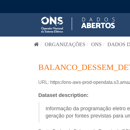
Pular para o conteúdo
ORGANIZAÇÕES
ONS
DADOS D
BALANCO_DESSEM_DETA
URL:
https://ons-aws-prod-opendata.s3
Dataset description:
Informação da programação eletro 
geração por fontes previstas para um