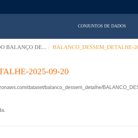
CONJUNTOS DE DADOS
O BALANÇO DE...
BALANCO_DESSEM_DETALHE-202
LHE-2025-09-20
.amazonaws.com/dataset/balanco_dessem_detalhe/BALANCO
da.