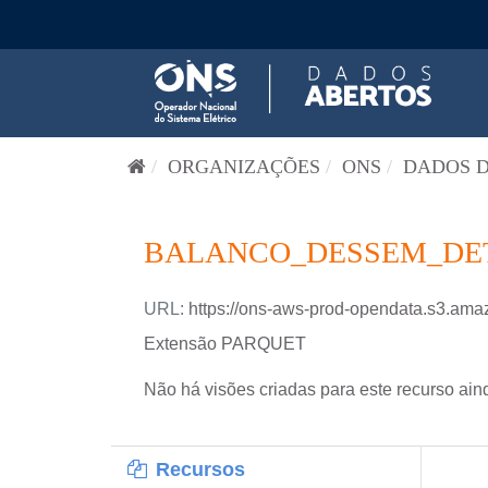
Pular para o conteúdo
ORGANIZAÇÕES
ONS
DADOS D
BALANCO_DESSEM_DETA
URL:
https://ons-aws-prod-opendata.s3
Extensão PARQUET
Não há visões criadas para este recurso ain
Recursos