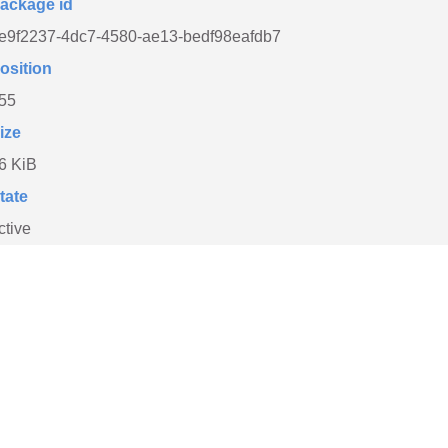
ackage id
e9f2237-4dc7-4580-ae13-bedf98eafdb7
osition
55
ize
6 KiB
tate
ctive