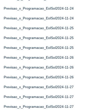
Previsao_x_Programacao_EolSol2024-11-24
Previsao_x_Programacao_EolSol2024-11-24
Previsao_x_Programacao_EolSol2024-11-25
Previsao_x_Programacao_EolSol2024-11-25
Previsao_x_Programacao_EolSol2024-11-25
Previsao_x_Programacao_EolSol2024-11-26
Previsao_x_Programacao_EolSol2024-11-26
Previsao_x_Programacao_EolSol2024-11-26
Previsao_x_Programacao_EolSol2024-11-27
Previsao_x_Programacao_EolSol2024-11-27
Previsao_x_Programacao_EolSol2024-11-27