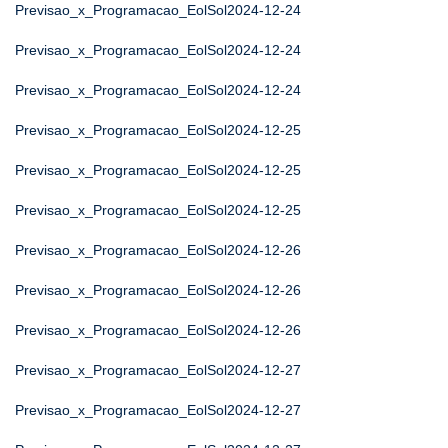
Previsao_x_Programacao_EolSol2024-12-24
Previsao_x_Programacao_EolSol2024-12-24
Previsao_x_Programacao_EolSol2024-12-24
Previsao_x_Programacao_EolSol2024-12-25
Previsao_x_Programacao_EolSol2024-12-25
Previsao_x_Programacao_EolSol2024-12-25
Previsao_x_Programacao_EolSol2024-12-26
Previsao_x_Programacao_EolSol2024-12-26
Previsao_x_Programacao_EolSol2024-12-26
Previsao_x_Programacao_EolSol2024-12-27
Previsao_x_Programacao_EolSol2024-12-27