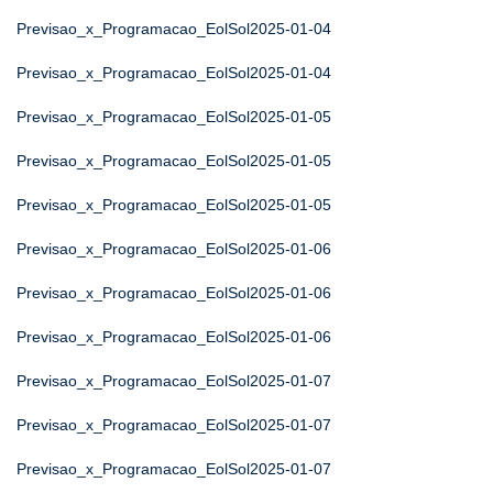
Previsao_x_Programacao_EolSol2025-01-04
Previsao_x_Programacao_EolSol2025-01-04
Previsao_x_Programacao_EolSol2025-01-05
Previsao_x_Programacao_EolSol2025-01-05
Previsao_x_Programacao_EolSol2025-01-05
Previsao_x_Programacao_EolSol2025-01-06
Previsao_x_Programacao_EolSol2025-01-06
Previsao_x_Programacao_EolSol2025-01-06
Previsao_x_Programacao_EolSol2025-01-07
Previsao_x_Programacao_EolSol2025-01-07
Previsao_x_Programacao_EolSol2025-01-07