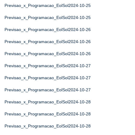
Previsao_x_Programacao_EolSol2024-10-25
Previsao_x_Programacao_EolSol2024-10-25
Previsao_x_Programacao_EolSol2024-10-26
Previsao_x_Programacao_EolSol2024-10-26
Previsao_x_Programacao_EolSol2024-10-26
Previsao_x_Programacao_EolSol2024-10-27
Previsao_x_Programacao_EolSol2024-10-27
Previsao_x_Programacao_EolSol2024-10-27
Previsao_x_Programacao_EolSol2024-10-28
Previsao_x_Programacao_EolSol2024-10-28
Previsao_x_Programacao_EolSol2024-10-28