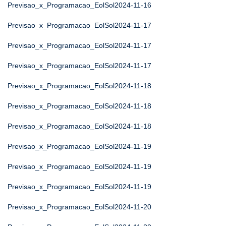
Previsao_x_Programacao_EolSol2024-11-16
Previsao_x_Programacao_EolSol2024-11-17
Previsao_x_Programacao_EolSol2024-11-17
Previsao_x_Programacao_EolSol2024-11-17
Previsao_x_Programacao_EolSol2024-11-18
Previsao_x_Programacao_EolSol2024-11-18
Previsao_x_Programacao_EolSol2024-11-18
Previsao_x_Programacao_EolSol2024-11-19
Previsao_x_Programacao_EolSol2024-11-19
Previsao_x_Programacao_EolSol2024-11-19
Previsao_x_Programacao_EolSol2024-11-20