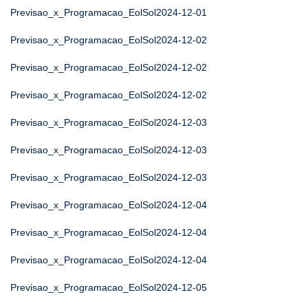
Previsao_x_Programacao_EolSol2024-12-01
Previsao_x_Programacao_EolSol2024-12-02
Previsao_x_Programacao_EolSol2024-12-02
Previsao_x_Programacao_EolSol2024-12-02
Previsao_x_Programacao_EolSol2024-12-03
Previsao_x_Programacao_EolSol2024-12-03
Previsao_x_Programacao_EolSol2024-12-03
Previsao_x_Programacao_EolSol2024-12-04
Previsao_x_Programacao_EolSol2024-12-04
Previsao_x_Programacao_EolSol2024-12-04
Previsao_x_Programacao_EolSol2024-12-05