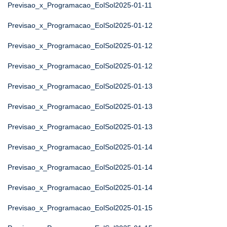
Previsao_x_Programacao_EolSol2025-01-11
Previsao_x_Programacao_EolSol2025-01-12
Previsao_x_Programacao_EolSol2025-01-12
Previsao_x_Programacao_EolSol2025-01-12
Previsao_x_Programacao_EolSol2025-01-13
Previsao_x_Programacao_EolSol2025-01-13
Previsao_x_Programacao_EolSol2025-01-13
Previsao_x_Programacao_EolSol2025-01-14
Previsao_x_Programacao_EolSol2025-01-14
Previsao_x_Programacao_EolSol2025-01-14
Previsao_x_Programacao_EolSol2025-01-15