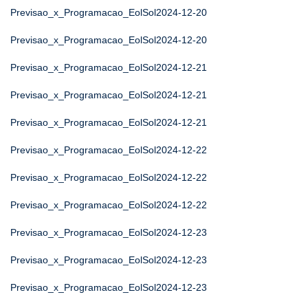
Previsao_x_Programacao_EolSol2024-12-20
Previsao_x_Programacao_EolSol2024-12-20
Previsao_x_Programacao_EolSol2024-12-21
Previsao_x_Programacao_EolSol2024-12-21
Previsao_x_Programacao_EolSol2024-12-21
Previsao_x_Programacao_EolSol2024-12-22
Previsao_x_Programacao_EolSol2024-12-22
Previsao_x_Programacao_EolSol2024-12-22
Previsao_x_Programacao_EolSol2024-12-23
Previsao_x_Programacao_EolSol2024-12-23
Previsao_x_Programacao_EolSol2024-12-23