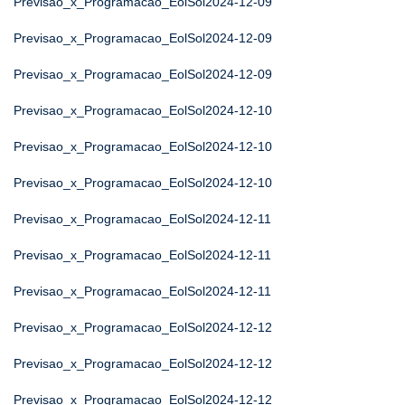
Previsao_x_Programacao_EolSol2024-12-09
Previsao_x_Programacao_EolSol2024-12-09
Previsao_x_Programacao_EolSol2024-12-09
Previsao_x_Programacao_EolSol2024-12-10
Previsao_x_Programacao_EolSol2024-12-10
Previsao_x_Programacao_EolSol2024-12-10
Previsao_x_Programacao_EolSol2024-12-11
Previsao_x_Programacao_EolSol2024-12-11
Previsao_x_Programacao_EolSol2024-12-11
Previsao_x_Programacao_EolSol2024-12-12
Previsao_x_Programacao_EolSol2024-12-12
Previsao_x_Programacao_EolSol2024-12-12