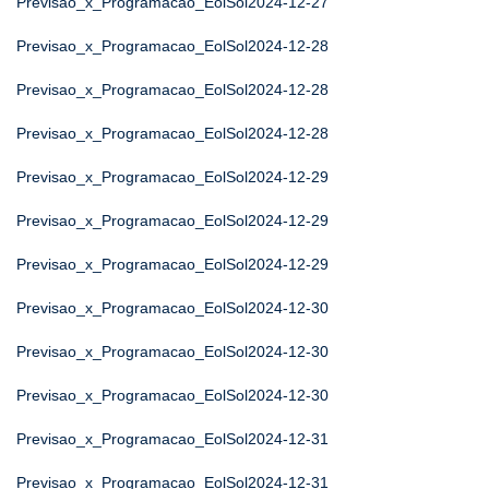
Previsao_x_Programacao_EolSol2024-12-27
Previsao_x_Programacao_EolSol2024-12-28
Previsao_x_Programacao_EolSol2024-12-28
Previsao_x_Programacao_EolSol2024-12-28
Previsao_x_Programacao_EolSol2024-12-29
Previsao_x_Programacao_EolSol2024-12-29
Previsao_x_Programacao_EolSol2024-12-29
Previsao_x_Programacao_EolSol2024-12-30
Previsao_x_Programacao_EolSol2024-12-30
Previsao_x_Programacao_EolSol2024-12-30
Previsao_x_Programacao_EolSol2024-12-31
Previsao_x_Programacao_EolSol2024-12-31