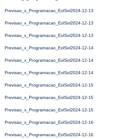
Previsao_x_Programacao_EolSol2024-12-13
Previsao_x_Programacao_EolSol2024-12-13
Previsao_x_Programacao_EolSol2024-12-13
Previsao_x_Programacao_EolSol2024-12-14
Previsao_x_Programacao_EolSol2024-12-14
Previsao_x_Programacao_EolSol2024-12-14
Previsao_x_Programacao_EolSol2024-12-15
Previsao_x_Programacao_EolSol2024-12-15
Previsao_x_Programacao_EolSol2024-12-15
Previsao_x_Programacao_EolSol2024-12-16
Previsao_x_Programacao_EolSol2024-12-16