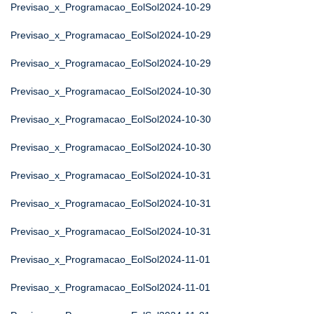
Previsao_x_Programacao_EolSol2024-10-29
Previsao_x_Programacao_EolSol2024-10-29
Previsao_x_Programacao_EolSol2024-10-29
Previsao_x_Programacao_EolSol2024-10-30
Previsao_x_Programacao_EolSol2024-10-30
Previsao_x_Programacao_EolSol2024-10-30
Previsao_x_Programacao_EolSol2024-10-31
Previsao_x_Programacao_EolSol2024-10-31
Previsao_x_Programacao_EolSol2024-10-31
Previsao_x_Programacao_EolSol2024-11-01
Previsao_x_Programacao_EolSol2024-11-01