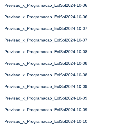
Previsao_x_Programacao_EolSol2024-10-06
Previsao_x_Programacao_EolSol2024-10-06
Previsao_x_Programacao_EolSol2024-10-07
Previsao_x_Programacao_EolSol2024-10-07
Previsao_x_Programacao_EolSol2024-10-08
Previsao_x_Programacao_EolSol2024-10-08
Previsao_x_Programacao_EolSol2024-10-08
Previsao_x_Programacao_EolSol2024-10-09
Previsao_x_Programacao_EolSol2024-10-09
Previsao_x_Programacao_EolSol2024-10-09
Previsao_x_Programacao_EolSol2024-10-10