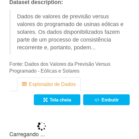
Dataset description:
Dados de valores de previsão versus
valores do programado de usinas eólicas e
solares. Os dados disponibilizados fazem
parte de um processo de consistência
recorrente e, portanto, podem...
Fonte:
Dados dos Valores da Previsão Versus
Programado - Eólicas e Solares
Explorador de Dados
Tela cheia
Embutir