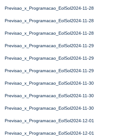
Previsao_x_Programacao_EolSol2024-11-28
Previsao_x_Programacao_EolSol2024-11-28
Previsao_x_Programacao_EolSol2024-11-28
Previsao_x_Programacao_EolSol2024-11-29
Previsao_x_Programacao_EolSol2024-11-29
Previsao_x_Programacao_EolSol2024-11-29
Previsao_x_Programacao_EolSol2024-11-30
Previsao_x_Programacao_EolSol2024-11-30
Previsao_x_Programacao_EolSol2024-11-30
Previsao_x_Programacao_EolSol2024-12-01
Previsao_x_Programacao_EolSol2024-12-01