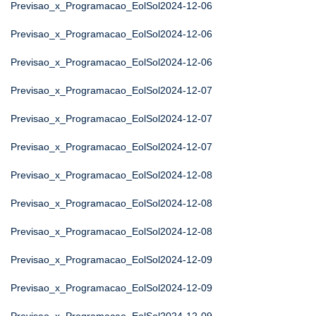
Previsao_x_Programacao_EolSol2024-12-06
Previsao_x_Programacao_EolSol2024-12-06
Previsao_x_Programacao_EolSol2024-12-06
Previsao_x_Programacao_EolSol2024-12-07
Previsao_x_Programacao_EolSol2024-12-07
Previsao_x_Programacao_EolSol2024-12-07
Previsao_x_Programacao_EolSol2024-12-08
Previsao_x_Programacao_EolSol2024-12-08
Previsao_x_Programacao_EolSol2024-12-08
Previsao_x_Programacao_EolSol2024-12-09
Previsao_x_Programacao_EolSol2024-12-09