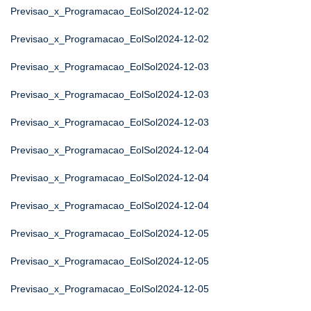
Previsao_x_Programacao_EolSol2024-12-02
Previsao_x_Programacao_EolSol2024-12-02
Previsao_x_Programacao_EolSol2024-12-03
Previsao_x_Programacao_EolSol2024-12-03
Previsao_x_Programacao_EolSol2024-12-03
Previsao_x_Programacao_EolSol2024-12-04
Previsao_x_Programacao_EolSol2024-12-04
Previsao_x_Programacao_EolSol2024-12-04
Previsao_x_Programacao_EolSol2024-12-05
Previsao_x_Programacao_EolSol2024-12-05
Previsao_x_Programacao_EolSol2024-12-05