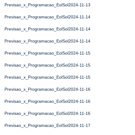
Previsao_x_Programacao_EolSol2024-11-13
Previsao_x_Programacao_EolSol2024-11-14
Previsao_x_Programacao_EolSol2024-11-14
Previsao_x_Programacao_EolSol2024-11-14
Previsao_x_Programacao_EolSol2024-11-15
Previsao_x_Programacao_EolSol2024-11-15
Previsao_x_Programacao_EolSol2024-11-15
Previsao_x_Programacao_EolSol2024-11-16
Previsao_x_Programacao_EolSol2024-11-16
Previsao_x_Programacao_EolSol2024-11-16
Previsao_x_Programacao_EolSol2024-11-17