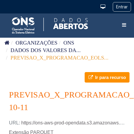
Pular para o conteúdo
Toggl
ORGANIZAÇÕES
ONS
DADOS DOS VALORES DA...
PREVISAO_X_PROGRAMACAO_EOLS...
Ir para recurso
PREVISAO_X_PROGRAMACAO_E
10-11
URL:
https://ons-aws-prod-opendata.s3.amazonaws.com/dataset/programacao_x_previsao/PROGRAMACAO_X_PREVISAO_2024_10_11.parquet
Extensão PARQUET