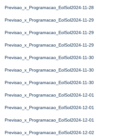
Previsao_x_Programacao_EolSol2024-11-28
Previsao_x_Programacao_EolSol2024-11-29
Previsao_x_Programacao_EolSol2024-11-29
Previsao_x_Programacao_EolSol2024-11-29
Previsao_x_Programacao_EolSol2024-11-30
Previsao_x_Programacao_EolSol2024-11-30
Previsao_x_Programacao_EolSol2024-11-30
Previsao_x_Programacao_EolSol2024-12-01
Previsao_x_Programacao_EolSol2024-12-01
Previsao_x_Programacao_EolSol2024-12-01
Previsao_x_Programacao_EolSol2024-12-02