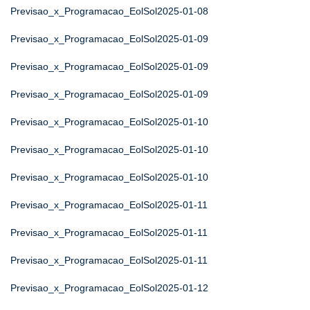
Previsao_x_Programacao_EolSol2025-01-08
Previsao_x_Programacao_EolSol2025-01-09
Previsao_x_Programacao_EolSol2025-01-09
Previsao_x_Programacao_EolSol2025-01-09
Previsao_x_Programacao_EolSol2025-01-10
Previsao_x_Programacao_EolSol2025-01-10
Previsao_x_Programacao_EolSol2025-01-10
Previsao_x_Programacao_EolSol2025-01-11
Previsao_x_Programacao_EolSol2025-01-11
Previsao_x_Programacao_EolSol2025-01-11
Previsao_x_Programacao_EolSol2025-01-12