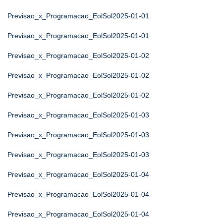
Previsao_x_Programacao_EolSol2025-01-01
Previsao_x_Programacao_EolSol2025-01-01
Previsao_x_Programacao_EolSol2025-01-02
Previsao_x_Programacao_EolSol2025-01-02
Previsao_x_Programacao_EolSol2025-01-02
Previsao_x_Programacao_EolSol2025-01-03
Previsao_x_Programacao_EolSol2025-01-03
Previsao_x_Programacao_EolSol2025-01-03
Previsao_x_Programacao_EolSol2025-01-04
Previsao_x_Programacao_EolSol2025-01-04
Previsao_x_Programacao_EolSol2025-01-04