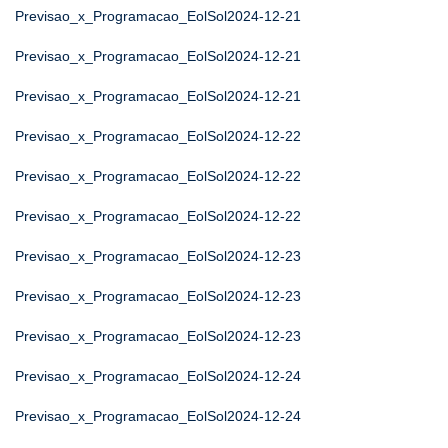
Previsao_x_Programacao_EolSol2024-12-21
Previsao_x_Programacao_EolSol2024-12-21
Previsao_x_Programacao_EolSol2024-12-21
Previsao_x_Programacao_EolSol2024-12-22
Previsao_x_Programacao_EolSol2024-12-22
Previsao_x_Programacao_EolSol2024-12-22
Previsao_x_Programacao_EolSol2024-12-23
Previsao_x_Programacao_EolSol2024-12-23
Previsao_x_Programacao_EolSol2024-12-23
Previsao_x_Programacao_EolSol2024-12-24
Previsao_x_Programacao_EolSol2024-12-24