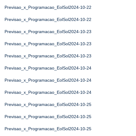
Previsao_x_Programacao_EolSol2024-10-22
Previsao_x_Programacao_EolSol2024-10-22
Previsao_x_Programacao_EolSol2024-10-23
Previsao_x_Programacao_EolSol2024-10-23
Previsao_x_Programacao_EolSol2024-10-23
Previsao_x_Programacao_EolSol2024-10-24
Previsao_x_Programacao_EolSol2024-10-24
Previsao_x_Programacao_EolSol2024-10-24
Previsao_x_Programacao_EolSol2024-10-25
Previsao_x_Programacao_EolSol2024-10-25
Previsao_x_Programacao_EolSol2024-10-25