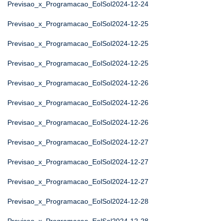
Previsao_x_Programacao_EolSol2024-12-24
Previsao_x_Programacao_EolSol2024-12-25
Previsao_x_Programacao_EolSol2024-12-25
Previsao_x_Programacao_EolSol2024-12-25
Previsao_x_Programacao_EolSol2024-12-26
Previsao_x_Programacao_EolSol2024-12-26
Previsao_x_Programacao_EolSol2024-12-26
Previsao_x_Programacao_EolSol2024-12-27
Previsao_x_Programacao_EolSol2024-12-27
Previsao_x_Programacao_EolSol2024-12-27
Previsao_x_Programacao_EolSol2024-12-28