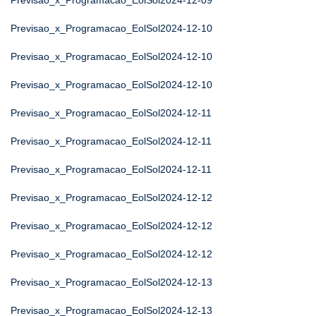
Previsao_x_Programacao_EolSol2024-12-09
Previsao_x_Programacao_EolSol2024-12-10
Previsao_x_Programacao_EolSol2024-12-10
Previsao_x_Programacao_EolSol2024-12-10
Previsao_x_Programacao_EolSol2024-12-11
Previsao_x_Programacao_EolSol2024-12-11
Previsao_x_Programacao_EolSol2024-12-11
Previsao_x_Programacao_EolSol2024-12-12
Previsao_x_Programacao_EolSol2024-12-12
Previsao_x_Programacao_EolSol2024-12-12
Previsao_x_Programacao_EolSol2024-12-13
Previsao_x_Programacao_EolSol2024-12-13