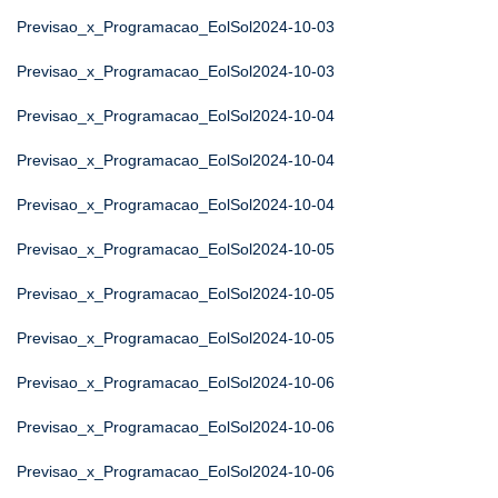
Previsao_x_Programacao_EolSol2024-10-03
Previsao_x_Programacao_EolSol2024-10-03
Previsao_x_Programacao_EolSol2024-10-04
Previsao_x_Programacao_EolSol2024-10-04
Previsao_x_Programacao_EolSol2024-10-04
Previsao_x_Programacao_EolSol2024-10-05
Previsao_x_Programacao_EolSol2024-10-05
Previsao_x_Programacao_EolSol2024-10-05
Previsao_x_Programacao_EolSol2024-10-06
Previsao_x_Programacao_EolSol2024-10-06
Previsao_x_Programacao_EolSol2024-10-06