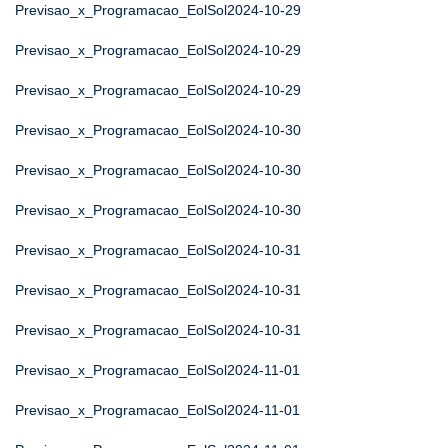
Previsao_x_Programacao_EolSol2024-10-29
Previsao_x_Programacao_EolSol2024-10-29
Previsao_x_Programacao_EolSol2024-10-29
Previsao_x_Programacao_EolSol2024-10-30
Previsao_x_Programacao_EolSol2024-10-30
Previsao_x_Programacao_EolSol2024-10-30
Previsao_x_Programacao_EolSol2024-10-31
Previsao_x_Programacao_EolSol2024-10-31
Previsao_x_Programacao_EolSol2024-10-31
Previsao_x_Programacao_EolSol2024-11-01
Previsao_x_Programacao_EolSol2024-11-01