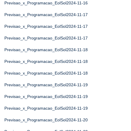
Previsao_x_Programacao_EolSol2024-11-16
Previsao_x_Programacao_EolSol2024-11-17
Previsao_x_Programacao_EolSol2024-11-17
Previsao_x_Programacao_EolSol2024-11-17
Previsao_x_Programacao_EolSol2024-11-18
Previsao_x_Programacao_EolSol2024-11-18
Previsao_x_Programacao_EolSol2024-11-18
Previsao_x_Programacao_EolSol2024-11-19
Previsao_x_Programacao_EolSol2024-11-19
Previsao_x_Programacao_EolSol2024-11-19
Previsao_x_Programacao_EolSol2024-11-20