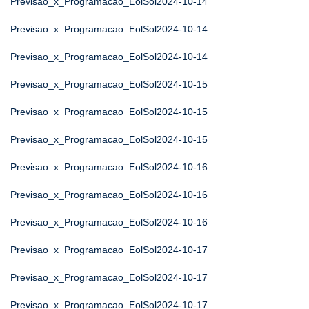
Previsao_x_Programacao_EolSol2024-10-14
Previsao_x_Programacao_EolSol2024-10-14
Previsao_x_Programacao_EolSol2024-10-14
Previsao_x_Programacao_EolSol2024-10-15
Previsao_x_Programacao_EolSol2024-10-15
Previsao_x_Programacao_EolSol2024-10-15
Previsao_x_Programacao_EolSol2024-10-16
Previsao_x_Programacao_EolSol2024-10-16
Previsao_x_Programacao_EolSol2024-10-16
Previsao_x_Programacao_EolSol2024-10-17
Previsao_x_Programacao_EolSol2024-10-17
Previsao_x_Programacao_EolSol2024-10-17