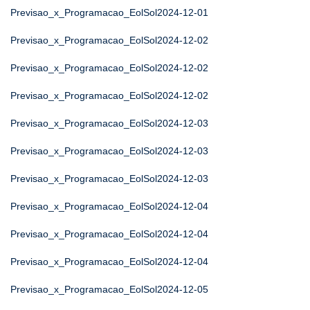
Previsao_x_Programacao_EolSol2024-12-01
Previsao_x_Programacao_EolSol2024-12-02
Previsao_x_Programacao_EolSol2024-12-02
Previsao_x_Programacao_EolSol2024-12-02
Previsao_x_Programacao_EolSol2024-12-03
Previsao_x_Programacao_EolSol2024-12-03
Previsao_x_Programacao_EolSol2024-12-03
Previsao_x_Programacao_EolSol2024-12-04
Previsao_x_Programacao_EolSol2024-12-04
Previsao_x_Programacao_EolSol2024-12-04
Previsao_x_Programacao_EolSol2024-12-05