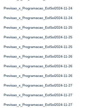
Previsao_x_Programacao_EolSol2024-11-24
Previsao_x_Programacao_EolSol2024-11-24
Previsao_x_Programacao_EolSol2024-11-25
Previsao_x_Programacao_EolSol2024-11-25
Previsao_x_Programacao_EolSol2024-11-25
Previsao_x_Programacao_EolSol2024-11-26
Previsao_x_Programacao_EolSol2024-11-26
Previsao_x_Programacao_EolSol2024-11-26
Previsao_x_Programacao_EolSol2024-11-27
Previsao_x_Programacao_EolSol2024-11-27
Previsao_x_Programacao_EolSol2024-11-27