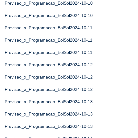
Previsao_x_Programacao_EolSol2024-10-10
Previsao_x_Programacao_EolSol2024-10-10
Previsao_x_Programacao_EolSol2024-10-11
Previsao_x_Programacao_EolSol2024-10-11
Previsao_x_Programacao_EolSol2024-10-11
Previsao_x_Programacao_EolSol2024-10-12
Previsao_x_Programacao_EolSol2024-10-12
Previsao_x_Programacao_EolSol2024-10-12
Previsao_x_Programacao_EolSol2024-10-13
Previsao_x_Programacao_EolSol2024-10-13
Previsao_x_Programacao_EolSol2024-10-13