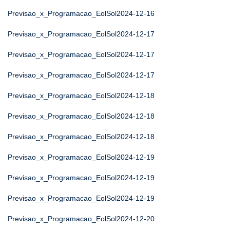
Previsao_x_Programacao_EolSol2024-12-16
Previsao_x_Programacao_EolSol2024-12-17
Previsao_x_Programacao_EolSol2024-12-17
Previsao_x_Programacao_EolSol2024-12-17
Previsao_x_Programacao_EolSol2024-12-18
Previsao_x_Programacao_EolSol2024-12-18
Previsao_x_Programacao_EolSol2024-12-18
Previsao_x_Programacao_EolSol2024-12-19
Previsao_x_Programacao_EolSol2024-12-19
Previsao_x_Programacao_EolSol2024-12-19
Previsao_x_Programacao_EolSol2024-12-20