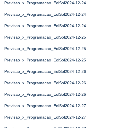
Previsao_x_Programacao_EolSol2024-12-24
Previsao_x_Programacao_EolSol2024-12-24
Previsao_x_Programacao_EolSol2024-12-24
Previsao_x_Programacao_EolSol2024-12-25
Previsao_x_Programacao_EolSol2024-12-25
Previsao_x_Programacao_EolSol2024-12-25
Previsao_x_Programacao_EolSol2024-12-26
Previsao_x_Programacao_EolSol2024-12-26
Previsao_x_Programacao_EolSol2024-12-26
Previsao_x_Programacao_EolSol2024-12-27
Previsao_x_Programacao_EolSol2024-12-27