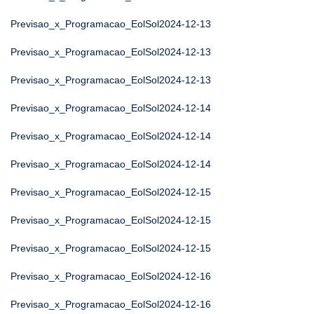
Previsao_x_Programacao_EolSol2024-12-13
Previsao_x_Programacao_EolSol2024-12-13
Previsao_x_Programacao_EolSol2024-12-13
Previsao_x_Programacao_EolSol2024-12-14
Previsao_x_Programacao_EolSol2024-12-14
Previsao_x_Programacao_EolSol2024-12-14
Previsao_x_Programacao_EolSol2024-12-15
Previsao_x_Programacao_EolSol2024-12-15
Previsao_x_Programacao_EolSol2024-12-15
Previsao_x_Programacao_EolSol2024-12-16
Previsao_x_Programacao_EolSol2024-12-16