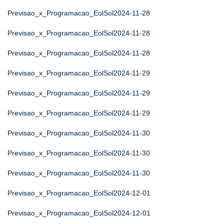
Previsao_x_Programacao_EolSol2024-11-28
Previsao_x_Programacao_EolSol2024-11-28
Previsao_x_Programacao_EolSol2024-11-28
Previsao_x_Programacao_EolSol2024-11-29
Previsao_x_Programacao_EolSol2024-11-29
Previsao_x_Programacao_EolSol2024-11-29
Previsao_x_Programacao_EolSol2024-11-30
Previsao_x_Programacao_EolSol2024-11-30
Previsao_x_Programacao_EolSol2024-11-30
Previsao_x_Programacao_EolSol2024-12-01
Previsao_x_Programacao_EolSol2024-12-01