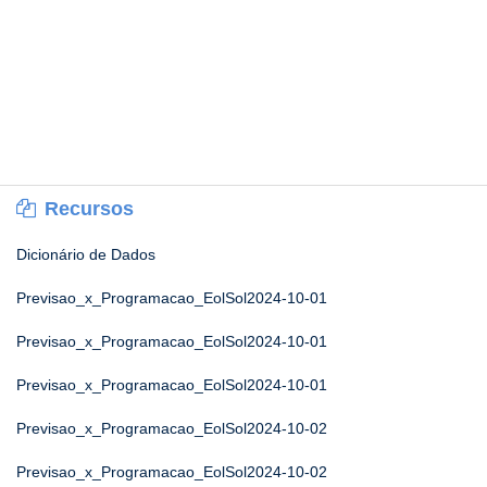
Recursos
Dicionário de Dados
Previsao_x_Programacao_EolSol2024-10-01
Previsao_x_Programacao_EolSol2024-10-01
Previsao_x_Programacao_EolSol2024-10-01
Previsao_x_Programacao_EolSol2024-10-02
Previsao_x_Programacao_EolSol2024-10-02