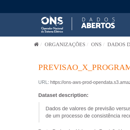
Pular para o conteúdo
ORGANIZAÇÕES
ONS
DADOS D
PREVISAO_X_PROGRAM
URL:
https://ons-aws-prod-opendata.s3
Dataset description:
Dados de valores de previsão versus
de um processo de consistência reco