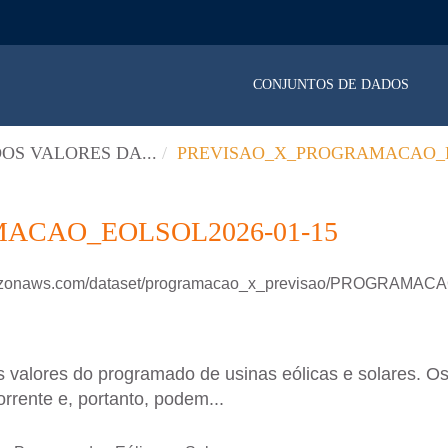
CONJUNTOS DE DADOS
OS VALORES DA...
PREVISAO_X_PROGRAMACAO_E
ACAO_EOLSOL2026-01-15
.amazonaws.com/dataset/programacao_x_previsao/PROGRAM
 valores do programado de usinas eólicas e solares. Os
rrente e, portanto, podem...