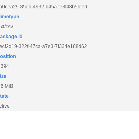
a0cea29-85eb-4932-b45a-fe8f48b5bfed
imetype
ext/csv
ackage id
ecf2d19-322f-47ca-a7e3-7f334e188d62
osition
.394
ize
,6 MiB
tate
ctive