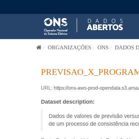
Pular para o conteúdo
ORGANIZAÇÕES
ONS
DADOS D
PREVISAO_X_PROGRAM
URL:
https://ons-aws-prod-opendata.s3
Dataset description:
Dados de valores de previsão versus
de um processo de consistência reco