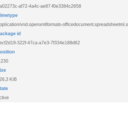
a02273c-af72-4a4c-ae87-f0e3384c2658
imetype
pplication/vnd.openxmlformats-officedocument.spreadsheetml.
ackage id
ecf2d19-322f-47ca-a7e3-7f334e188d62
osition
.230
ize
26,3 KiB
tate
ctive