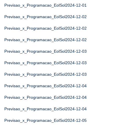
Previsao_x_Programacao_EolSol2024-12-01
Previsao_x_Programacao_EolSol2024-12-02
Previsao_x_Programacao_EolSol2024-12-02
Previsao_x_Programacao_EolSol2024-12-02
Previsao_x_Programacao_EolSol2024-12-03
Previsao_x_Programacao_EolSol2024-12-03
Previsao_x_Programacao_EolSol2024-12-03
Previsao_x_Programacao_EolSol2024-12-04
Previsao_x_Programacao_EolSol2024-12-04
Previsao_x_Programacao_EolSol2024-12-04
Previsao_x_Programacao_EolSol2024-12-05