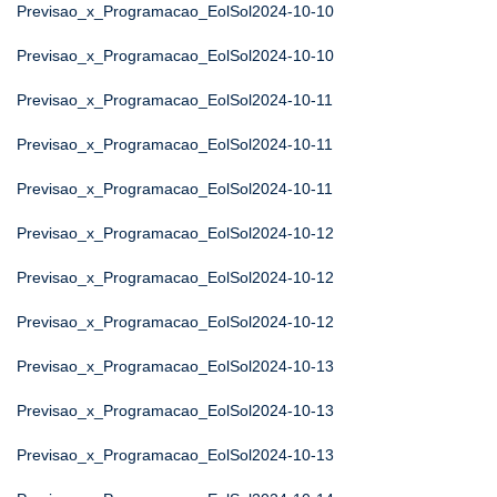
Previsao_x_Programacao_EolSol2024-10-10
Previsao_x_Programacao_EolSol2024-10-10
Previsao_x_Programacao_EolSol2024-10-11
Previsao_x_Programacao_EolSol2024-10-11
Previsao_x_Programacao_EolSol2024-10-11
Previsao_x_Programacao_EolSol2024-10-12
Previsao_x_Programacao_EolSol2024-10-12
Previsao_x_Programacao_EolSol2024-10-12
Previsao_x_Programacao_EolSol2024-10-13
Previsao_x_Programacao_EolSol2024-10-13
Previsao_x_Programacao_EolSol2024-10-13