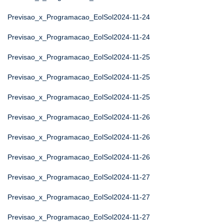
Previsao_x_Programacao_EolSol2024-11-24
Previsao_x_Programacao_EolSol2024-11-24
Previsao_x_Programacao_EolSol2024-11-25
Previsao_x_Programacao_EolSol2024-11-25
Previsao_x_Programacao_EolSol2024-11-25
Previsao_x_Programacao_EolSol2024-11-26
Previsao_x_Programacao_EolSol2024-11-26
Previsao_x_Programacao_EolSol2024-11-26
Previsao_x_Programacao_EolSol2024-11-27
Previsao_x_Programacao_EolSol2024-11-27
Previsao_x_Programacao_EolSol2024-11-27