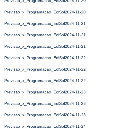
Previsao_x_Programacao_EolSol2024-11-20
Previsao_x_Programacao_EolSol2024-11-20
Previsao_x_Programacao_EolSol2024-11-21
Previsao_x_Programacao_EolSol2024-11-21
Previsao_x_Programacao_EolSol2024-11-21
Previsao_x_Programacao_EolSol2024-11-22
Previsao_x_Programacao_EolSol2024-11-22
Previsao_x_Programacao_EolSol2024-11-22
Previsao_x_Programacao_EolSol2024-11-23
Previsao_x_Programacao_EolSol2024-11-23
Previsao_x_Programacao_EolSol2024-11-23
Previsao_x_Programacao_EolSol2024-11-24