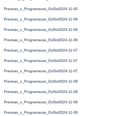
Previsao_x_Programacao_EolSol2024-11-05
Previsao_x_Programacao_EolSol2024-11-06
Previsao_x_Programacao_EolSol2024-11-06
Previsao_x_Programacao_EolSol2024-11-06
Previsao_x_Programacao_EolSol2024-11-07
Previsao_x_Programacao_EolSol2024-11-07
Previsao_x_Programacao_EolSol2024-11-07
Previsao_x_Programacao_EolSol2024-11-08
Previsao_x_Programacao_EolSol2024-11-08
Previsao_x_Programacao_EolSol2024-11-08
Previsao_x_Programacao_EolSol2024-11-09