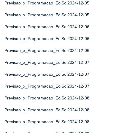
Previsao_x_Programacao_EolSol2024-12-05
Previsao_x_Programacao_EolSol2024-12-05
Previsao_x_Programacao_EolSol2024-12-06
Previsao_x_Programacao_EolSol2024-12-06
Previsao_x_Programacao_EolSol2024-12-06
Previsao_x_Programacao_EolSol2024-12-07
Previsao_x_Programacao_EolSol2024-12-07
Previsao_x_Programacao_EolSol2024-12-07
Previsao_x_Programacao_EolSol2024-12-08
Previsao_x_Programacao_EolSol2024-12-08
Previsao_x_Programacao_EolSol2024-12-08