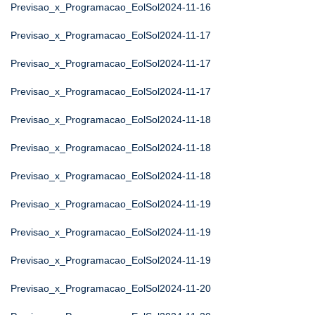
Previsao_x_Programacao_EolSol2024-11-16
Previsao_x_Programacao_EolSol2024-11-17
Previsao_x_Programacao_EolSol2024-11-17
Previsao_x_Programacao_EolSol2024-11-17
Previsao_x_Programacao_EolSol2024-11-18
Previsao_x_Programacao_EolSol2024-11-18
Previsao_x_Programacao_EolSol2024-11-18
Previsao_x_Programacao_EolSol2024-11-19
Previsao_x_Programacao_EolSol2024-11-19
Previsao_x_Programacao_EolSol2024-11-19
Previsao_x_Programacao_EolSol2024-11-20