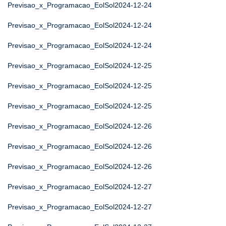
Previsao_x_Programacao_EolSol2024-12-24
Previsao_x_Programacao_EolSol2024-12-24
Previsao_x_Programacao_EolSol2024-12-24
Previsao_x_Programacao_EolSol2024-12-25
Previsao_x_Programacao_EolSol2024-12-25
Previsao_x_Programacao_EolSol2024-12-25
Previsao_x_Programacao_EolSol2024-12-26
Previsao_x_Programacao_EolSol2024-12-26
Previsao_x_Programacao_EolSol2024-12-26
Previsao_x_Programacao_EolSol2024-12-27
Previsao_x_Programacao_EolSol2024-12-27