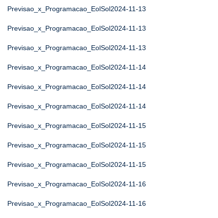
Previsao_x_Programacao_EolSol2024-11-13
Previsao_x_Programacao_EolSol2024-11-13
Previsao_x_Programacao_EolSol2024-11-13
Previsao_x_Programacao_EolSol2024-11-14
Previsao_x_Programacao_EolSol2024-11-14
Previsao_x_Programacao_EolSol2024-11-14
Previsao_x_Programacao_EolSol2024-11-15
Previsao_x_Programacao_EolSol2024-11-15
Previsao_x_Programacao_EolSol2024-11-15
Previsao_x_Programacao_EolSol2024-11-16
Previsao_x_Programacao_EolSol2024-11-16