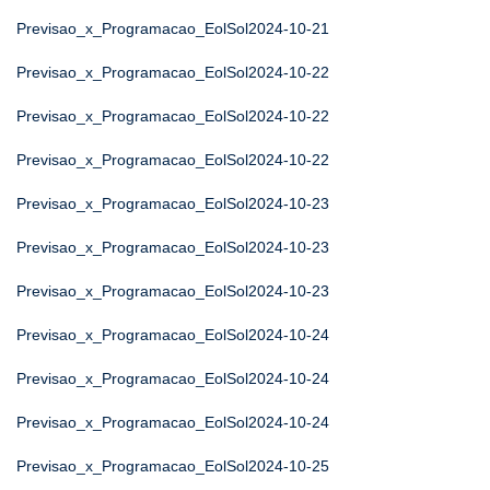
Previsao_x_Programacao_EolSol2024-10-21
Previsao_x_Programacao_EolSol2024-10-22
Previsao_x_Programacao_EolSol2024-10-22
Previsao_x_Programacao_EolSol2024-10-22
Previsao_x_Programacao_EolSol2024-10-23
Previsao_x_Programacao_EolSol2024-10-23
Previsao_x_Programacao_EolSol2024-10-23
Previsao_x_Programacao_EolSol2024-10-24
Previsao_x_Programacao_EolSol2024-10-24
Previsao_x_Programacao_EolSol2024-10-24
Previsao_x_Programacao_EolSol2024-10-25