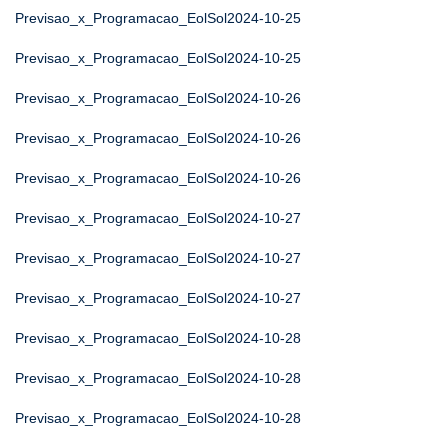
Previsao_x_Programacao_EolSol2024-10-25
Previsao_x_Programacao_EolSol2024-10-25
Previsao_x_Programacao_EolSol2024-10-26
Previsao_x_Programacao_EolSol2024-10-26
Previsao_x_Programacao_EolSol2024-10-26
Previsao_x_Programacao_EolSol2024-10-27
Previsao_x_Programacao_EolSol2024-10-27
Previsao_x_Programacao_EolSol2024-10-27
Previsao_x_Programacao_EolSol2024-10-28
Previsao_x_Programacao_EolSol2024-10-28
Previsao_x_Programacao_EolSol2024-10-28