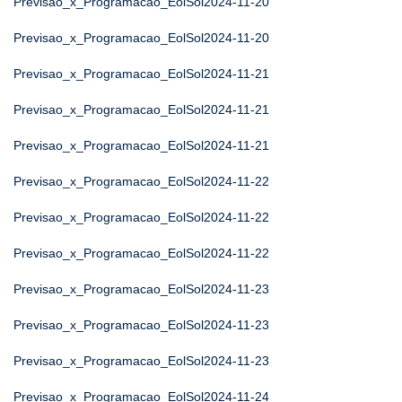
Previsao_x_Programacao_EolSol2024-11-20
Previsao_x_Programacao_EolSol2024-11-20
Previsao_x_Programacao_EolSol2024-11-21
Previsao_x_Programacao_EolSol2024-11-21
Previsao_x_Programacao_EolSol2024-11-21
Previsao_x_Programacao_EolSol2024-11-22
Previsao_x_Programacao_EolSol2024-11-22
Previsao_x_Programacao_EolSol2024-11-22
Previsao_x_Programacao_EolSol2024-11-23
Previsao_x_Programacao_EolSol2024-11-23
Previsao_x_Programacao_EolSol2024-11-23
Previsao_x_Programacao_EolSol2024-11-24