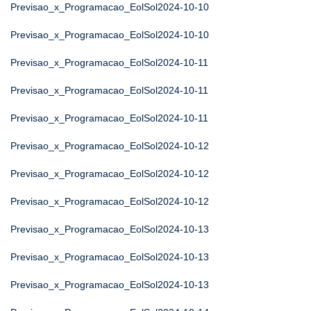
Previsao_x_Programacao_EolSol2024-10-10
Previsao_x_Programacao_EolSol2024-10-10
Previsao_x_Programacao_EolSol2024-10-11
Previsao_x_Programacao_EolSol2024-10-11
Previsao_x_Programacao_EolSol2024-10-11
Previsao_x_Programacao_EolSol2024-10-12
Previsao_x_Programacao_EolSol2024-10-12
Previsao_x_Programacao_EolSol2024-10-12
Previsao_x_Programacao_EolSol2024-10-13
Previsao_x_Programacao_EolSol2024-10-13
Previsao_x_Programacao_EolSol2024-10-13