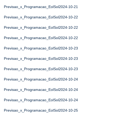
Previsao_x_Programacao_EolSol2024-10-21
Previsao_x_Programacao_EolSol2024-10-22
Previsao_x_Programacao_EolSol2024-10-22
Previsao_x_Programacao_EolSol2024-10-22
Previsao_x_Programacao_EolSol2024-10-23
Previsao_x_Programacao_EolSol2024-10-23
Previsao_x_Programacao_EolSol2024-10-23
Previsao_x_Programacao_EolSol2024-10-24
Previsao_x_Programacao_EolSol2024-10-24
Previsao_x_Programacao_EolSol2024-10-24
Previsao_x_Programacao_EolSol2024-10-25