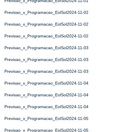
Previsao_x_Programacao_EolSol2024-11-01
Previsao_x_Programacao_EolSol2024-11-02
Previsao_x_Programacao_EolSol2024-11-02
Previsao_x_Programacao_EolSol2024-11-02
Previsao_x_Programacao_EolSol2024-11-03
Previsao_x_Programacao_EolSol2024-11-03
Previsao_x_Programacao_EolSol2024-11-03
Previsao_x_Programacao_EolSol2024-11-04
Previsao_x_Programacao_EolSol2024-11-04
Previsao_x_Programacao_EolSol2024-11-04
Previsao_x_Programacao_EolSol2024-11-05
Previsao_x_Programacao_EolSol2024-11-05