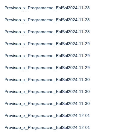
Previsao_x_Programacao_EolSol2024-11-28
Previsao_x_Programacao_EolSol2024-11-28
Previsao_x_Programacao_EolSol2024-11-28
Previsao_x_Programacao_EolSol2024-11-29
Previsao_x_Programacao_EolSol2024-11-29
Previsao_x_Programacao_EolSol2024-11-29
Previsao_x_Programacao_EolSol2024-11-30
Previsao_x_Programacao_EolSol2024-11-30
Previsao_x_Programacao_EolSol2024-11-30
Previsao_x_Programacao_EolSol2024-12-01
Previsao_x_Programacao_EolSol2024-12-01