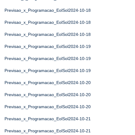
Previsao_x_Programacao_EolSol2024-10-18
Previsao_x_Programacao_EolSol2024-10-18
Previsao_x_Programacao_EolSol2024-10-18
Previsao_x_Programacao_EolSol2024-10-19
Previsao_x_Programacao_EolSol2024-10-19
Previsao_x_Programacao_EolSol2024-10-19
Previsao_x_Programacao_EolSol2024-10-20
Previsao_x_Programacao_EolSol2024-10-20
Previsao_x_Programacao_EolSol2024-10-20
Previsao_x_Programacao_EolSol2024-10-21
Previsao_x_Programacao_EolSol2024-10-21