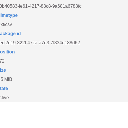
0b40583-fe61-4217-88c8-9a681a6788fc
imetype
ext/csv
ackage id
ecf2d19-322f-47ca-a7e3-7f334e188d62
osition
72
ize
,5 MiB
tate
ctive