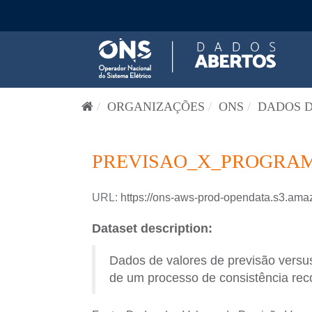
Pular para o conteúdo
ORGANIZAÇÕES
ONS
DADOS D
PREVISAO_X_PROGRAM
URL:
https://ons-aws-prod-opendata.s3
Dataset description:
Dados de valores de previsão versus
de um processo de consistência reco