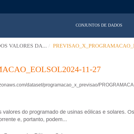
CONJUNTOS DE DADOS
OS VALORES DA...
PREVISAO_X_PROGRAMACAO_E
ACAO_EOLSOL2024-11-27
.amazonaws.com/dataset/programacao_x_previsao/PROGRAM
 valores do programado de usinas eólicas e solares. Os
rrente e, portanto, podem...