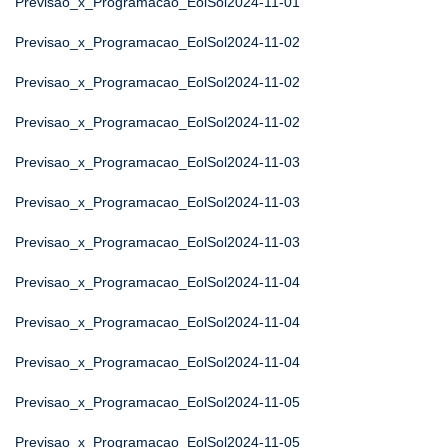
Previsao_x_Programacao_EolSol2024-11-01
Previsao_x_Programacao_EolSol2024-11-02
Previsao_x_Programacao_EolSol2024-11-02
Previsao_x_Programacao_EolSol2024-11-02
Previsao_x_Programacao_EolSol2024-11-03
Previsao_x_Programacao_EolSol2024-11-03
Previsao_x_Programacao_EolSol2024-11-03
Previsao_x_Programacao_EolSol2024-11-04
Previsao_x_Programacao_EolSol2024-11-04
Previsao_x_Programacao_EolSol2024-11-04
Previsao_x_Programacao_EolSol2024-11-05
Previsao_x_Programacao_EolSol2024-11-05