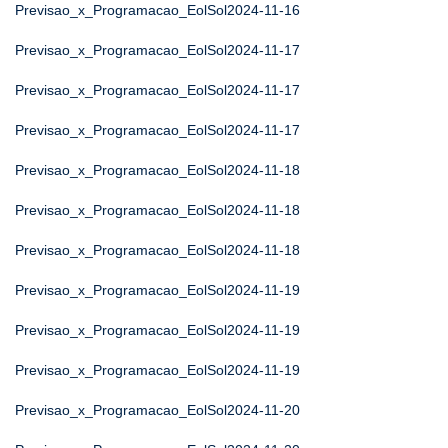
Previsao_x_Programacao_EolSol2024-11-16
Previsao_x_Programacao_EolSol2024-11-17
Previsao_x_Programacao_EolSol2024-11-17
Previsao_x_Programacao_EolSol2024-11-17
Previsao_x_Programacao_EolSol2024-11-18
Previsao_x_Programacao_EolSol2024-11-18
Previsao_x_Programacao_EolSol2024-11-18
Previsao_x_Programacao_EolSol2024-11-19
Previsao_x_Programacao_EolSol2024-11-19
Previsao_x_Programacao_EolSol2024-11-19
Previsao_x_Programacao_EolSol2024-11-20