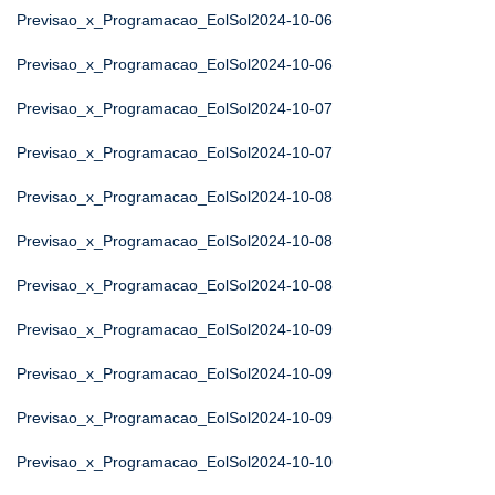
Previsao_x_Programacao_EolSol2024-10-06
Previsao_x_Programacao_EolSol2024-10-06
Previsao_x_Programacao_EolSol2024-10-07
Previsao_x_Programacao_EolSol2024-10-07
Previsao_x_Programacao_EolSol2024-10-08
Previsao_x_Programacao_EolSol2024-10-08
Previsao_x_Programacao_EolSol2024-10-08
Previsao_x_Programacao_EolSol2024-10-09
Previsao_x_Programacao_EolSol2024-10-09
Previsao_x_Programacao_EolSol2024-10-09
Previsao_x_Programacao_EolSol2024-10-10