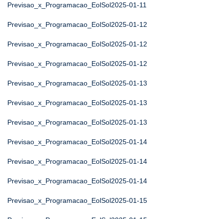
Previsao_x_Programacao_EolSol2025-01-11
Previsao_x_Programacao_EolSol2025-01-12
Previsao_x_Programacao_EolSol2025-01-12
Previsao_x_Programacao_EolSol2025-01-12
Previsao_x_Programacao_EolSol2025-01-13
Previsao_x_Programacao_EolSol2025-01-13
Previsao_x_Programacao_EolSol2025-01-13
Previsao_x_Programacao_EolSol2025-01-14
Previsao_x_Programacao_EolSol2025-01-14
Previsao_x_Programacao_EolSol2025-01-14
Previsao_x_Programacao_EolSol2025-01-15