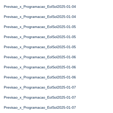
Previsao_x_Programacao_EolSol2025-01-04
Previsao_x_Programacao_EolSol2025-01-04
Previsao_x_Programacao_EolSol2025-01-05
Previsao_x_Programacao_EolSol2025-01-05
Previsao_x_Programacao_EolSol2025-01-05
Previsao_x_Programacao_EolSol2025-01-06
Previsao_x_Programacao_EolSol2025-01-06
Previsao_x_Programacao_EolSol2025-01-06
Previsao_x_Programacao_EolSol2025-01-07
Previsao_x_Programacao_EolSol2025-01-07
Previsao_x_Programacao_EolSol2025-01-07