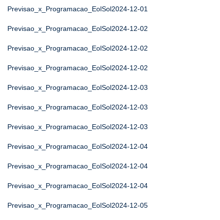
Previsao_x_Programacao_EolSol2024-12-01
Previsao_x_Programacao_EolSol2024-12-02
Previsao_x_Programacao_EolSol2024-12-02
Previsao_x_Programacao_EolSol2024-12-02
Previsao_x_Programacao_EolSol2024-12-03
Previsao_x_Programacao_EolSol2024-12-03
Previsao_x_Programacao_EolSol2024-12-03
Previsao_x_Programacao_EolSol2024-12-04
Previsao_x_Programacao_EolSol2024-12-04
Previsao_x_Programacao_EolSol2024-12-04
Previsao_x_Programacao_EolSol2024-12-05