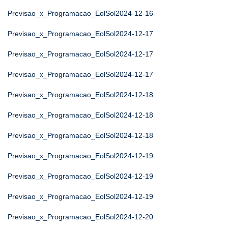
Previsao_x_Programacao_EolSol2024-12-16
Previsao_x_Programacao_EolSol2024-12-17
Previsao_x_Programacao_EolSol2024-12-17
Previsao_x_Programacao_EolSol2024-12-17
Previsao_x_Programacao_EolSol2024-12-18
Previsao_x_Programacao_EolSol2024-12-18
Previsao_x_Programacao_EolSol2024-12-18
Previsao_x_Programacao_EolSol2024-12-19
Previsao_x_Programacao_EolSol2024-12-19
Previsao_x_Programacao_EolSol2024-12-19
Previsao_x_Programacao_EolSol2024-12-20