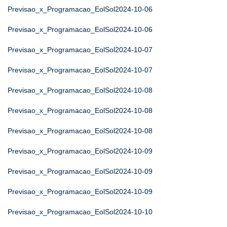
Previsao_x_Programacao_EolSol2024-10-06
Previsao_x_Programacao_EolSol2024-10-06
Previsao_x_Programacao_EolSol2024-10-07
Previsao_x_Programacao_EolSol2024-10-07
Previsao_x_Programacao_EolSol2024-10-08
Previsao_x_Programacao_EolSol2024-10-08
Previsao_x_Programacao_EolSol2024-10-08
Previsao_x_Programacao_EolSol2024-10-09
Previsao_x_Programacao_EolSol2024-10-09
Previsao_x_Programacao_EolSol2024-10-09
Previsao_x_Programacao_EolSol2024-10-10