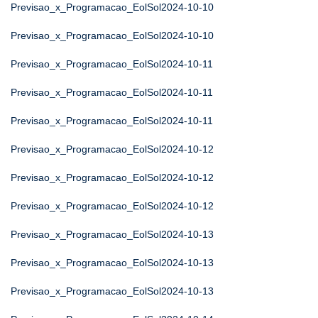
Previsao_x_Programacao_EolSol2024-10-10
Previsao_x_Programacao_EolSol2024-10-10
Previsao_x_Programacao_EolSol2024-10-11
Previsao_x_Programacao_EolSol2024-10-11
Previsao_x_Programacao_EolSol2024-10-11
Previsao_x_Programacao_EolSol2024-10-12
Previsao_x_Programacao_EolSol2024-10-12
Previsao_x_Programacao_EolSol2024-10-12
Previsao_x_Programacao_EolSol2024-10-13
Previsao_x_Programacao_EolSol2024-10-13
Previsao_x_Programacao_EolSol2024-10-13