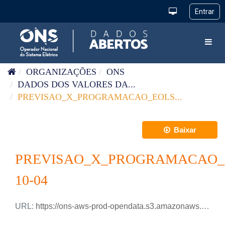
Pular para o conteúdo
Toggl
ORGANIZAÇÕES
ONS
DADOS DOS VALORES DA...
PREVISAO_X_PROGRAMACAO_EOLS...
Baixar
PREVISAO_X_PROGRAMACAO_E
10-04
URL:
https://ons-aws-prod-opendata.s3.amazonaws.com/dataset/programacao_x_previsao/PROGRAMACAO_X_PREVISAO_2025_10_04.csv