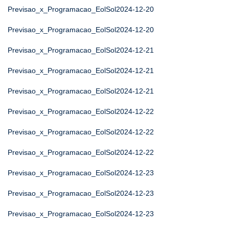
Previsao_x_Programacao_EolSol2024-12-20
Previsao_x_Programacao_EolSol2024-12-20
Previsao_x_Programacao_EolSol2024-12-21
Previsao_x_Programacao_EolSol2024-12-21
Previsao_x_Programacao_EolSol2024-12-21
Previsao_x_Programacao_EolSol2024-12-22
Previsao_x_Programacao_EolSol2024-12-22
Previsao_x_Programacao_EolSol2024-12-22
Previsao_x_Programacao_EolSol2024-12-23
Previsao_x_Programacao_EolSol2024-12-23
Previsao_x_Programacao_EolSol2024-12-23