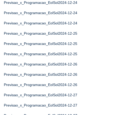
Previsao_x_Programacao_EolSol2024-12-24
Previsao_x_Programacao_EolSol2024-12-24
Previsao_x_Programacao_EolSol2024-12-24
Previsao_x_Programacao_EolSol2024-12-25
Previsao_x_Programacao_EolSol2024-12-25
Previsao_x_Programacao_EolSol2024-12-25
Previsao_x_Programacao_EolSol2024-12-26
Previsao_x_Programacao_EolSol2024-12-26
Previsao_x_Programacao_EolSol2024-12-26
Previsao_x_Programacao_EolSol2024-12-27
Previsao_x_Programacao_EolSol2024-12-27