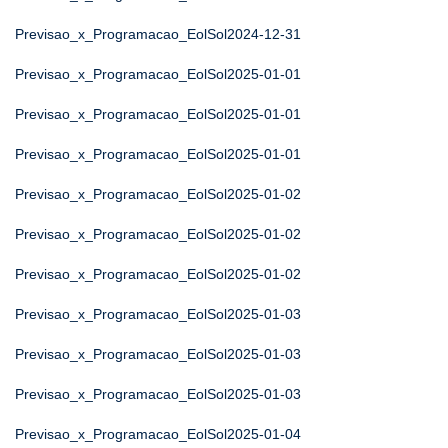
Previsao_x_Programacao_EolSol2024-12-31
Previsao_x_Programacao_EolSol2025-01-01
Previsao_x_Programacao_EolSol2025-01-01
Previsao_x_Programacao_EolSol2025-01-01
Previsao_x_Programacao_EolSol2025-01-02
Previsao_x_Programacao_EolSol2025-01-02
Previsao_x_Programacao_EolSol2025-01-02
Previsao_x_Programacao_EolSol2025-01-03
Previsao_x_Programacao_EolSol2025-01-03
Previsao_x_Programacao_EolSol2025-01-03
Previsao_x_Programacao_EolSol2025-01-04