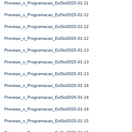
Previsao_x_Programacao_EolSol2025-01-11
Previsao_x_Programacao_EolSol2025-01-12
Previsao_x_Programacao_EolSol2025-01-12
Previsao_x_Programacao_EolSol2025-01-12
Previsao_x_Programacao_EolSol2025-01-13
Previsao_x_Programacao_EolSol2025-01-13
Previsao_x_Programacao_EolSol2025-01-13
Previsao_x_Programacao_EolSol2025-01-14
Previsao_x_Programacao_EolSol2025-01-14
Previsao_x_Programacao_EolSol2025-01-14
Previsao_x_Programacao_EolSol2025-01-15