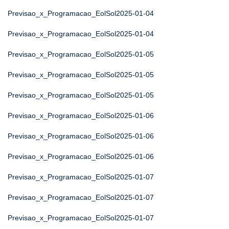
Previsao_x_Programacao_EolSol2025-01-04
Previsao_x_Programacao_EolSol2025-01-04
Previsao_x_Programacao_EolSol2025-01-05
Previsao_x_Programacao_EolSol2025-01-05
Previsao_x_Programacao_EolSol2025-01-05
Previsao_x_Programacao_EolSol2025-01-06
Previsao_x_Programacao_EolSol2025-01-06
Previsao_x_Programacao_EolSol2025-01-06
Previsao_x_Programacao_EolSol2025-01-07
Previsao_x_Programacao_EolSol2025-01-07
Previsao_x_Programacao_EolSol2025-01-07