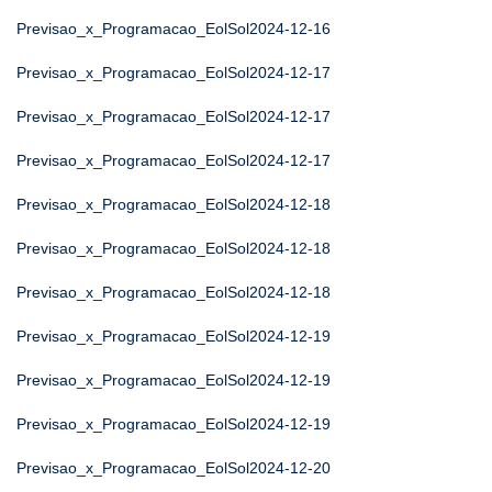
Previsao_x_Programacao_EolSol2024-12-16
Previsao_x_Programacao_EolSol2024-12-17
Previsao_x_Programacao_EolSol2024-12-17
Previsao_x_Programacao_EolSol2024-12-17
Previsao_x_Programacao_EolSol2024-12-18
Previsao_x_Programacao_EolSol2024-12-18
Previsao_x_Programacao_EolSol2024-12-18
Previsao_x_Programacao_EolSol2024-12-19
Previsao_x_Programacao_EolSol2024-12-19
Previsao_x_Programacao_EolSol2024-12-19
Previsao_x_Programacao_EolSol2024-12-20