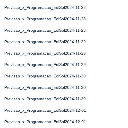
Previsao_x_Programacao_EolSol2024-11-28
Previsao_x_Programacao_EolSol2024-11-28
Previsao_x_Programacao_EolSol2024-11-28
Previsao_x_Programacao_EolSol2024-11-29
Previsao_x_Programacao_EolSol2024-11-29
Previsao_x_Programacao_EolSol2024-11-29
Previsao_x_Programacao_EolSol2024-11-30
Previsao_x_Programacao_EolSol2024-11-30
Previsao_x_Programacao_EolSol2024-11-30
Previsao_x_Programacao_EolSol2024-12-01
Previsao_x_Programacao_EolSol2024-12-01