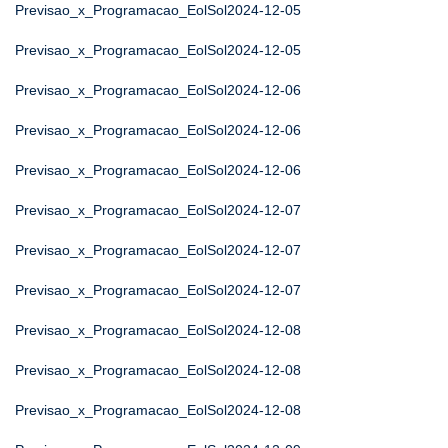
Previsao_x_Programacao_EolSol2024-12-05
Previsao_x_Programacao_EolSol2024-12-05
Previsao_x_Programacao_EolSol2024-12-06
Previsao_x_Programacao_EolSol2024-12-06
Previsao_x_Programacao_EolSol2024-12-06
Previsao_x_Programacao_EolSol2024-12-07
Previsao_x_Programacao_EolSol2024-12-07
Previsao_x_Programacao_EolSol2024-12-07
Previsao_x_Programacao_EolSol2024-12-08
Previsao_x_Programacao_EolSol2024-12-08
Previsao_x_Programacao_EolSol2024-12-08