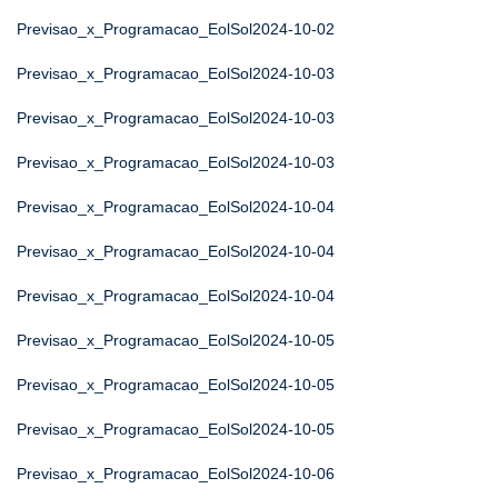
Previsao_x_Programacao_EolSol2024-10-02
Previsao_x_Programacao_EolSol2024-10-03
Previsao_x_Programacao_EolSol2024-10-03
Previsao_x_Programacao_EolSol2024-10-03
Previsao_x_Programacao_EolSol2024-10-04
Previsao_x_Programacao_EolSol2024-10-04
Previsao_x_Programacao_EolSol2024-10-04
Previsao_x_Programacao_EolSol2024-10-05
Previsao_x_Programacao_EolSol2024-10-05
Previsao_x_Programacao_EolSol2024-10-05
Previsao_x_Programacao_EolSol2024-10-06