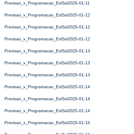
Previsao_x_Programacao_EolSol2025-01-11
Previsao_x_Programacao_EolSol2025-01-12
Previsao_x_Programacao_EolSol2025-01-12
Previsao_x_Programacao_EolSol2025-01-12
Previsao_x_Programacao_EolSol2025-01-13
Previsao_x_Programacao_EolSol2025-01-13
Previsao_x_Programacao_EolSol2025-01-13
Previsao_x_Programacao_EolSol2025-01-14
Previsao_x_Programacao_EolSol2025-01-14
Previsao_x_Programacao_EolSol2025-01-14
Previsao_x_Programacao_EolSol2025-01-15