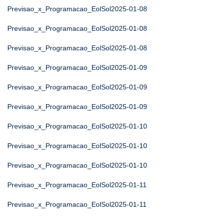
Previsao_x_Programacao_EolSol2025-01-08
Previsao_x_Programacao_EolSol2025-01-08
Previsao_x_Programacao_EolSol2025-01-08
Previsao_x_Programacao_EolSol2025-01-09
Previsao_x_Programacao_EolSol2025-01-09
Previsao_x_Programacao_EolSol2025-01-09
Previsao_x_Programacao_EolSol2025-01-10
Previsao_x_Programacao_EolSol2025-01-10
Previsao_x_Programacao_EolSol2025-01-10
Previsao_x_Programacao_EolSol2025-01-11
Previsao_x_Programacao_EolSol2025-01-11