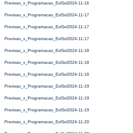
Previsao_x_Programacao_EolSol2024-11-16
Previsao_x_Programacao_EolSol2024-11-17
Previsao_x_Programacao_EolSol2024-11-17
Previsao_x_Programacao_EolSol2024-11-17
Previsao_x_Programacao_EolSol2024-11-18
Previsao_x_Programacao_EolSol2024-11-18
Previsao_x_Programacao_EolSol2024-11-18
Previsao_x_Programacao_EolSol2024-11-19
Previsao_x_Programacao_EolSol2024-11-19
Previsao_x_Programacao_EolSol2024-11-19
Previsao_x_Programacao_EolSol2024-11-20