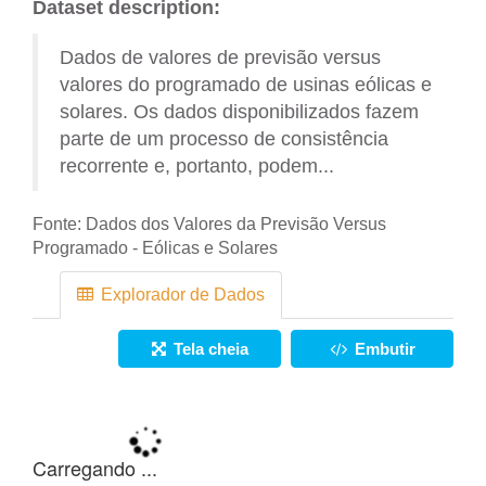
Dataset description:
Dados de valores de previsão versus
valores do programado de usinas eólicas e
solares. Os dados disponibilizados fazem
parte de um processo de consistência
recorrente e, portanto, podem...
Fonte:
Dados dos Valores da Previsão Versus
Programado - Eólicas e Solares
Explorador de Dados
Tela cheia
Embutir