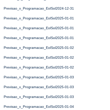
Previsao_x_Programacao_EolSol2024-12-31
Previsao_x_Programacao_EolSol2025-01-01
Previsao_x_Programacao_EolSol2025-01-01
Previsao_x_Programacao_EolSol2025-01-01
Previsao_x_Programacao_EolSol2025-01-02
Previsao_x_Programacao_EolSol2025-01-02
Previsao_x_Programacao_EolSol2025-01-02
Previsao_x_Programacao_EolSol2025-01-03
Previsao_x_Programacao_EolSol2025-01-03
Previsao_x_Programacao_EolSol2025-01-03
Previsao_x_Programacao_EolSol2025-01-04