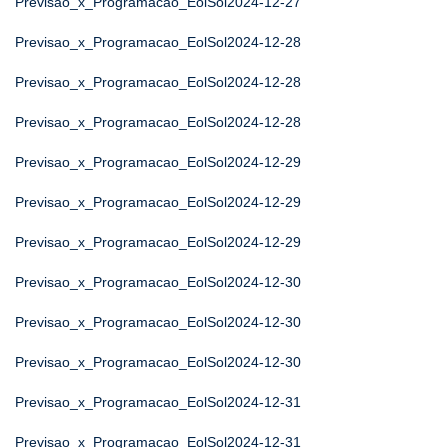
Previsao_x_Programacao_EolSol2024-12-27
Previsao_x_Programacao_EolSol2024-12-28
Previsao_x_Programacao_EolSol2024-12-28
Previsao_x_Programacao_EolSol2024-12-28
Previsao_x_Programacao_EolSol2024-12-29
Previsao_x_Programacao_EolSol2024-12-29
Previsao_x_Programacao_EolSol2024-12-29
Previsao_x_Programacao_EolSol2024-12-30
Previsao_x_Programacao_EolSol2024-12-30
Previsao_x_Programacao_EolSol2024-12-30
Previsao_x_Programacao_EolSol2024-12-31
Previsao_x_Programacao_EolSol2024-12-31