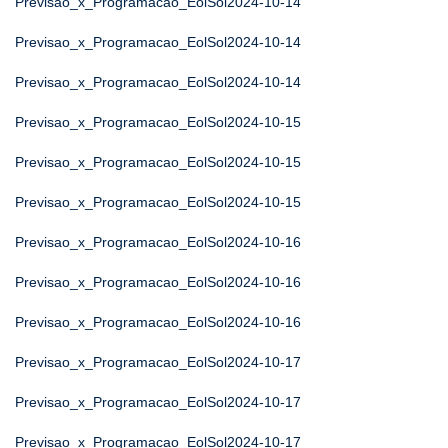
Previsao_x_Programacao_EolSol2024-10-14
Previsao_x_Programacao_EolSol2024-10-14
Previsao_x_Programacao_EolSol2024-10-14
Previsao_x_Programacao_EolSol2024-10-15
Previsao_x_Programacao_EolSol2024-10-15
Previsao_x_Programacao_EolSol2024-10-15
Previsao_x_Programacao_EolSol2024-10-16
Previsao_x_Programacao_EolSol2024-10-16
Previsao_x_Programacao_EolSol2024-10-16
Previsao_x_Programacao_EolSol2024-10-17
Previsao_x_Programacao_EolSol2024-10-17
Previsao_x_Programacao_EolSol2024-10-17