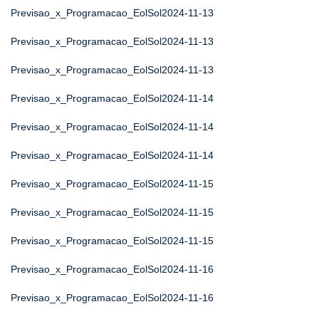
Previsao_x_Programacao_EolSol2024-11-13
Previsao_x_Programacao_EolSol2024-11-13
Previsao_x_Programacao_EolSol2024-11-13
Previsao_x_Programacao_EolSol2024-11-14
Previsao_x_Programacao_EolSol2024-11-14
Previsao_x_Programacao_EolSol2024-11-14
Previsao_x_Programacao_EolSol2024-11-15
Previsao_x_Programacao_EolSol2024-11-15
Previsao_x_Programacao_EolSol2024-11-15
Previsao_x_Programacao_EolSol2024-11-16
Previsao_x_Programacao_EolSol2024-11-16