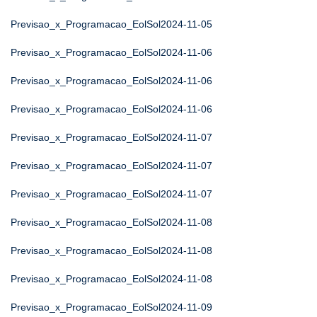
Previsao_x_Programacao_EolSol2024-11-05
Previsao_x_Programacao_EolSol2024-11-06
Previsao_x_Programacao_EolSol2024-11-06
Previsao_x_Programacao_EolSol2024-11-06
Previsao_x_Programacao_EolSol2024-11-07
Previsao_x_Programacao_EolSol2024-11-07
Previsao_x_Programacao_EolSol2024-11-07
Previsao_x_Programacao_EolSol2024-11-08
Previsao_x_Programacao_EolSol2024-11-08
Previsao_x_Programacao_EolSol2024-11-08
Previsao_x_Programacao_EolSol2024-11-09