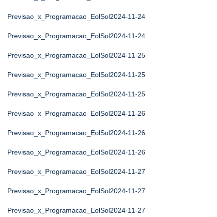
Previsao_x_Programacao_EolSol2024-11-24
Previsao_x_Programacao_EolSol2024-11-24
Previsao_x_Programacao_EolSol2024-11-25
Previsao_x_Programacao_EolSol2024-11-25
Previsao_x_Programacao_EolSol2024-11-25
Previsao_x_Programacao_EolSol2024-11-26
Previsao_x_Programacao_EolSol2024-11-26
Previsao_x_Programacao_EolSol2024-11-26
Previsao_x_Programacao_EolSol2024-11-27
Previsao_x_Programacao_EolSol2024-11-27
Previsao_x_Programacao_EolSol2024-11-27