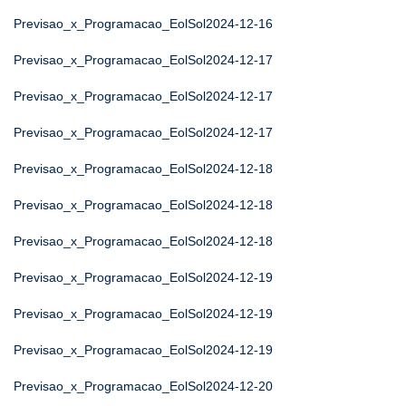
Previsao_x_Programacao_EolSol2024-12-16
Previsao_x_Programacao_EolSol2024-12-17
Previsao_x_Programacao_EolSol2024-12-17
Previsao_x_Programacao_EolSol2024-12-17
Previsao_x_Programacao_EolSol2024-12-18
Previsao_x_Programacao_EolSol2024-12-18
Previsao_x_Programacao_EolSol2024-12-18
Previsao_x_Programacao_EolSol2024-12-19
Previsao_x_Programacao_EolSol2024-12-19
Previsao_x_Programacao_EolSol2024-12-19
Previsao_x_Programacao_EolSol2024-12-20