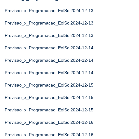
Previsao_x_Programacao_EolSol2024-12-13
Previsao_x_Programacao_EolSol2024-12-13
Previsao_x_Programacao_EolSol2024-12-13
Previsao_x_Programacao_EolSol2024-12-14
Previsao_x_Programacao_EolSol2024-12-14
Previsao_x_Programacao_EolSol2024-12-14
Previsao_x_Programacao_EolSol2024-12-15
Previsao_x_Programacao_EolSol2024-12-15
Previsao_x_Programacao_EolSol2024-12-15
Previsao_x_Programacao_EolSol2024-12-16
Previsao_x_Programacao_EolSol2024-12-16