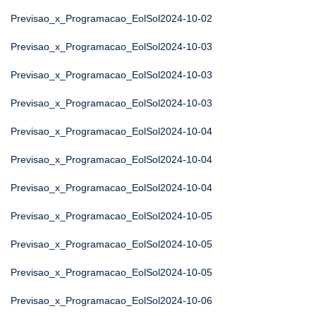
Previsao_x_Programacao_EolSol2024-10-02
Previsao_x_Programacao_EolSol2024-10-03
Previsao_x_Programacao_EolSol2024-10-03
Previsao_x_Programacao_EolSol2024-10-03
Previsao_x_Programacao_EolSol2024-10-04
Previsao_x_Programacao_EolSol2024-10-04
Previsao_x_Programacao_EolSol2024-10-04
Previsao_x_Programacao_EolSol2024-10-05
Previsao_x_Programacao_EolSol2024-10-05
Previsao_x_Programacao_EolSol2024-10-05
Previsao_x_Programacao_EolSol2024-10-06