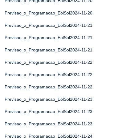
Previsao_x_Programacao_EolSol2024-11-20
Previsao_x_Programacao_EolSol2024-11-20
Previsao_x_Programacao_EolSol2024-11-21
Previsao_x_Programacao_EolSol2024-11-21
Previsao_x_Programacao_EolSol2024-11-21
Previsao_x_Programacao_EolSol2024-11-22
Previsao_x_Programacao_EolSol2024-11-22
Previsao_x_Programacao_EolSol2024-11-22
Previsao_x_Programacao_EolSol2024-11-23
Previsao_x_Programacao_EolSol2024-11-23
Previsao_x_Programacao_EolSol2024-11-23
Previsao_x_Programacao_EolSol2024-11-24