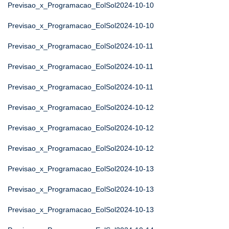
Previsao_x_Programacao_EolSol2024-10-10
Previsao_x_Programacao_EolSol2024-10-10
Previsao_x_Programacao_EolSol2024-10-11
Previsao_x_Programacao_EolSol2024-10-11
Previsao_x_Programacao_EolSol2024-10-11
Previsao_x_Programacao_EolSol2024-10-12
Previsao_x_Programacao_EolSol2024-10-12
Previsao_x_Programacao_EolSol2024-10-12
Previsao_x_Programacao_EolSol2024-10-13
Previsao_x_Programacao_EolSol2024-10-13
Previsao_x_Programacao_EolSol2024-10-13