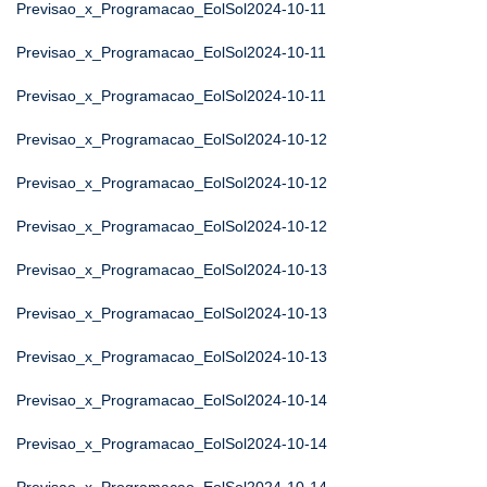
Previsao_x_Programacao_EolSol2024-10-11
Previsao_x_Programacao_EolSol2024-10-11
Previsao_x_Programacao_EolSol2024-10-11
Previsao_x_Programacao_EolSol2024-10-12
Previsao_x_Programacao_EolSol2024-10-12
Previsao_x_Programacao_EolSol2024-10-12
Previsao_x_Programacao_EolSol2024-10-13
Previsao_x_Programacao_EolSol2024-10-13
Previsao_x_Programacao_EolSol2024-10-13
Previsao_x_Programacao_EolSol2024-10-14
Previsao_x_Programacao_EolSol2024-10-14