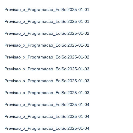
Previsao_x_Programacao_EolSol2025-01-01
Previsao_x_Programacao_EolSol2025-01-01
Previsao_x_Programacao_EolSol2025-01-02
Previsao_x_Programacao_EolSol2025-01-02
Previsao_x_Programacao_EolSol2025-01-02
Previsao_x_Programacao_EolSol2025-01-03
Previsao_x_Programacao_EolSol2025-01-03
Previsao_x_Programacao_EolSol2025-01-03
Previsao_x_Programacao_EolSol2025-01-04
Previsao_x_Programacao_EolSol2025-01-04
Previsao_x_Programacao_EolSol2025-01-04