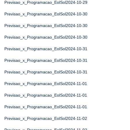
Previsao_x_Programacao_EolSol2024-10-29
Previsao_x_Programacao_EolSol2024-10-30
Previsao_x_Programacao_EolSol2024-10-30
Previsao_x_Programacao_EolSol2024-10-30
Previsao_x_Programacao_EolSol2024-10-31
Previsao_x_Programacao_EolSol2024-10-31
Previsao_x_Programacao_EolSol2024-10-31
Previsao_x_Programacao_EolSol2024-11-01
Previsao_x_Programacao_EolSol2024-11-01
Previsao_x_Programacao_EolSol2024-11-01
Previsao_x_Programacao_EolSol2024-11-02