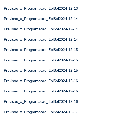
Previsao_x_Programacao_EolSol2024-12-13
Previsao_x_Programacao_EolSol2024-12-14
Previsao_x_Programacao_EolSol2024-12-14
Previsao_x_Programacao_EolSol2024-12-14
Previsao_x_Programacao_EolSol2024-12-15
Previsao_x_Programacao_EolSol2024-12-15
Previsao_x_Programacao_EolSol2024-12-15
Previsao_x_Programacao_EolSol2024-12-16
Previsao_x_Programacao_EolSol2024-12-16
Previsao_x_Programacao_EolSol2024-12-16
Previsao_x_Programacao_EolSol2024-12-17