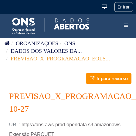
Pular para o conteúdo
Toggl
ORGANIZAÇÕES
ONS
DADOS DOS VALORES DA...
PREVISAO_X_PROGRAMACAO_EOLS...
Ir para recurso
PREVISAO_X_PROGRAMACAO_E
10-27
URL:
https://ons-aws-prod-opendata.s3.amazonaws.com/dataset/programacao_x_previsao/PROGRAMACAO_X_PREVISAO_2025_10_27.parquet
Extensão PARQUET