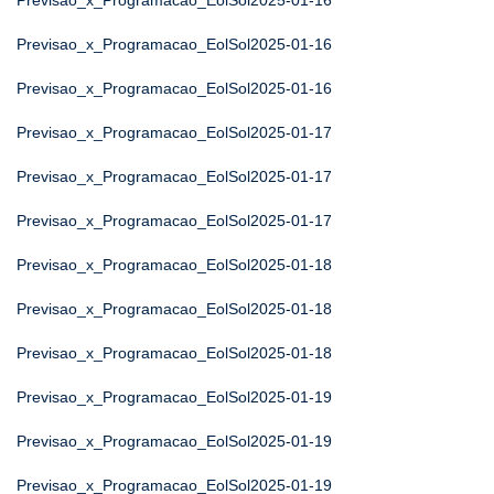
Previsao_x_Programacao_EolSol2025-01-16
Previsao_x_Programacao_EolSol2025-01-16
Previsao_x_Programacao_EolSol2025-01-16
Previsao_x_Programacao_EolSol2025-01-17
Previsao_x_Programacao_EolSol2025-01-17
Previsao_x_Programacao_EolSol2025-01-17
Previsao_x_Programacao_EolSol2025-01-18
Previsao_x_Programacao_EolSol2025-01-18
Previsao_x_Programacao_EolSol2025-01-18
Previsao_x_Programacao_EolSol2025-01-19
Previsao_x_Programacao_EolSol2025-01-19
Previsao_x_Programacao_EolSol2025-01-19