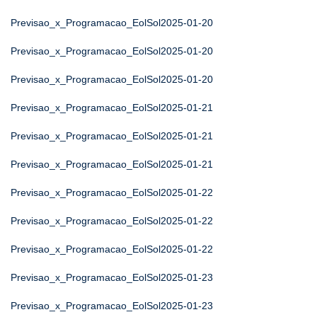
Previsao_x_Programacao_EolSol2025-01-20
Previsao_x_Programacao_EolSol2025-01-20
Previsao_x_Programacao_EolSol2025-01-20
Previsao_x_Programacao_EolSol2025-01-21
Previsao_x_Programacao_EolSol2025-01-21
Previsao_x_Programacao_EolSol2025-01-21
Previsao_x_Programacao_EolSol2025-01-22
Previsao_x_Programacao_EolSol2025-01-22
Previsao_x_Programacao_EolSol2025-01-22
Previsao_x_Programacao_EolSol2025-01-23
Previsao_x_Programacao_EolSol2025-01-23