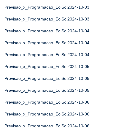
Previsao_x_Programacao_EolSol2024-10-03
Previsao_x_Programacao_EolSol2024-10-03
Previsao_x_Programacao_EolSol2024-10-04
Previsao_x_Programacao_EolSol2024-10-04
Previsao_x_Programacao_EolSol2024-10-04
Previsao_x_Programacao_EolSol2024-10-05
Previsao_x_Programacao_EolSol2024-10-05
Previsao_x_Programacao_EolSol2024-10-05
Previsao_x_Programacao_EolSol2024-10-06
Previsao_x_Programacao_EolSol2024-10-06
Previsao_x_Programacao_EolSol2024-10-06