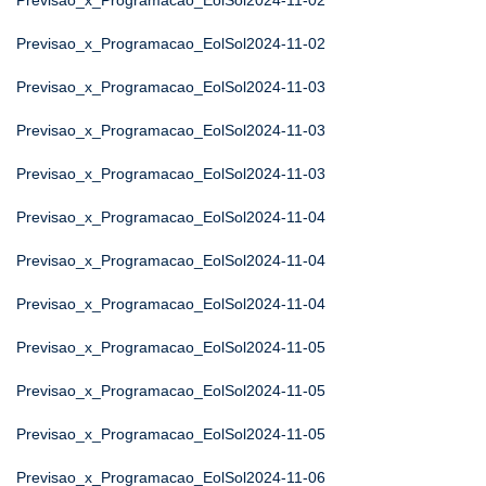
Previsao_x_Programacao_EolSol2024-11-02
Previsao_x_Programacao_EolSol2024-11-02
Previsao_x_Programacao_EolSol2024-11-03
Previsao_x_Programacao_EolSol2024-11-03
Previsao_x_Programacao_EolSol2024-11-03
Previsao_x_Programacao_EolSol2024-11-04
Previsao_x_Programacao_EolSol2024-11-04
Previsao_x_Programacao_EolSol2024-11-04
Previsao_x_Programacao_EolSol2024-11-05
Previsao_x_Programacao_EolSol2024-11-05
Previsao_x_Programacao_EolSol2024-11-05
Previsao_x_Programacao_EolSol2024-11-06