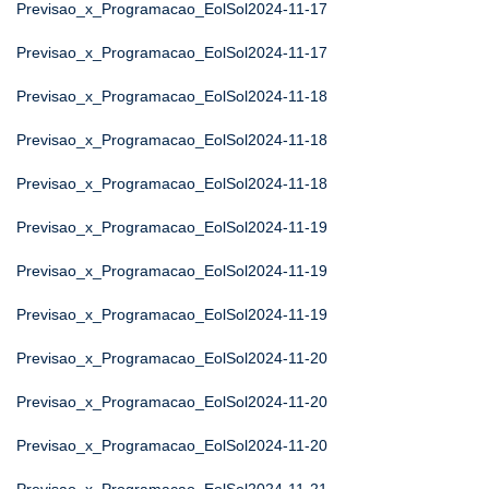
Previsao_x_Programacao_EolSol2024-11-17
Previsao_x_Programacao_EolSol2024-11-17
Previsao_x_Programacao_EolSol2024-11-18
Previsao_x_Programacao_EolSol2024-11-18
Previsao_x_Programacao_EolSol2024-11-18
Previsao_x_Programacao_EolSol2024-11-19
Previsao_x_Programacao_EolSol2024-11-19
Previsao_x_Programacao_EolSol2024-11-19
Previsao_x_Programacao_EolSol2024-11-20
Previsao_x_Programacao_EolSol2024-11-20
Previsao_x_Programacao_EolSol2024-11-20