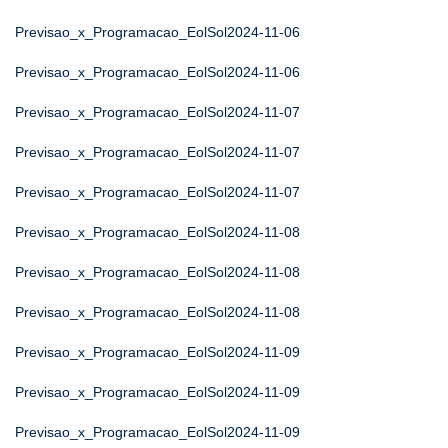
Previsao_x_Programacao_EolSol2024-11-06
Previsao_x_Programacao_EolSol2024-11-06
Previsao_x_Programacao_EolSol2024-11-07
Previsao_x_Programacao_EolSol2024-11-07
Previsao_x_Programacao_EolSol2024-11-07
Previsao_x_Programacao_EolSol2024-11-08
Previsao_x_Programacao_EolSol2024-11-08
Previsao_x_Programacao_EolSol2024-11-08
Previsao_x_Programacao_EolSol2024-11-09
Previsao_x_Programacao_EolSol2024-11-09
Previsao_x_Programacao_EolSol2024-11-09