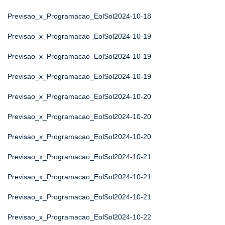
Previsao_x_Programacao_EolSol2024-10-18
Previsao_x_Programacao_EolSol2024-10-19
Previsao_x_Programacao_EolSol2024-10-19
Previsao_x_Programacao_EolSol2024-10-19
Previsao_x_Programacao_EolSol2024-10-20
Previsao_x_Programacao_EolSol2024-10-20
Previsao_x_Programacao_EolSol2024-10-20
Previsao_x_Programacao_EolSol2024-10-21
Previsao_x_Programacao_EolSol2024-10-21
Previsao_x_Programacao_EolSol2024-10-21
Previsao_x_Programacao_EolSol2024-10-22