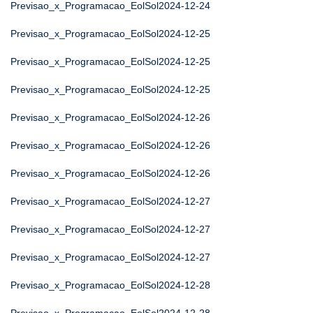
Previsao_x_Programacao_EolSol2024-12-24
Previsao_x_Programacao_EolSol2024-12-25
Previsao_x_Programacao_EolSol2024-12-25
Previsao_x_Programacao_EolSol2024-12-25
Previsao_x_Programacao_EolSol2024-12-26
Previsao_x_Programacao_EolSol2024-12-26
Previsao_x_Programacao_EolSol2024-12-26
Previsao_x_Programacao_EolSol2024-12-27
Previsao_x_Programacao_EolSol2024-12-27
Previsao_x_Programacao_EolSol2024-12-27
Previsao_x_Programacao_EolSol2024-12-28