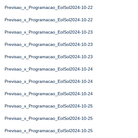
Previsao_x_Programacao_EolSol2024-10-22
Previsao_x_Programacao_EolSol2024-10-22
Previsao_x_Programacao_EolSol2024-10-23
Previsao_x_Programacao_EolSol2024-10-23
Previsao_x_Programacao_EolSol2024-10-23
Previsao_x_Programacao_EolSol2024-10-24
Previsao_x_Programacao_EolSol2024-10-24
Previsao_x_Programacao_EolSol2024-10-24
Previsao_x_Programacao_EolSol2024-10-25
Previsao_x_Programacao_EolSol2024-10-25
Previsao_x_Programacao_EolSol2024-10-25