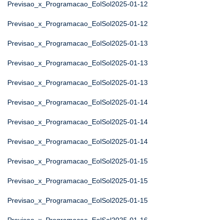
Previsao_x_Programacao_EolSol2025-01-12
Previsao_x_Programacao_EolSol2025-01-12
Previsao_x_Programacao_EolSol2025-01-13
Previsao_x_Programacao_EolSol2025-01-13
Previsao_x_Programacao_EolSol2025-01-13
Previsao_x_Programacao_EolSol2025-01-14
Previsao_x_Programacao_EolSol2025-01-14
Previsao_x_Programacao_EolSol2025-01-14
Previsao_x_Programacao_EolSol2025-01-15
Previsao_x_Programacao_EolSol2025-01-15
Previsao_x_Programacao_EolSol2025-01-15