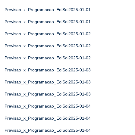
Previsao_x_Programacao_EolSol2025-01-01
Previsao_x_Programacao_EolSol2025-01-01
Previsao_x_Programacao_EolSol2025-01-02
Previsao_x_Programacao_EolSol2025-01-02
Previsao_x_Programacao_EolSol2025-01-02
Previsao_x_Programacao_EolSol2025-01-03
Previsao_x_Programacao_EolSol2025-01-03
Previsao_x_Programacao_EolSol2025-01-03
Previsao_x_Programacao_EolSol2025-01-04
Previsao_x_Programacao_EolSol2025-01-04
Previsao_x_Programacao_EolSol2025-01-04