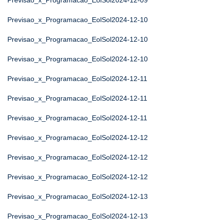
Previsao_x_Programacao_EolSol2024-12-09
Previsao_x_Programacao_EolSol2024-12-10
Previsao_x_Programacao_EolSol2024-12-10
Previsao_x_Programacao_EolSol2024-12-10
Previsao_x_Programacao_EolSol2024-12-11
Previsao_x_Programacao_EolSol2024-12-11
Previsao_x_Programacao_EolSol2024-12-11
Previsao_x_Programacao_EolSol2024-12-12
Previsao_x_Programacao_EolSol2024-12-12
Previsao_x_Programacao_EolSol2024-12-12
Previsao_x_Programacao_EolSol2024-12-13
Previsao_x_Programacao_EolSol2024-12-13