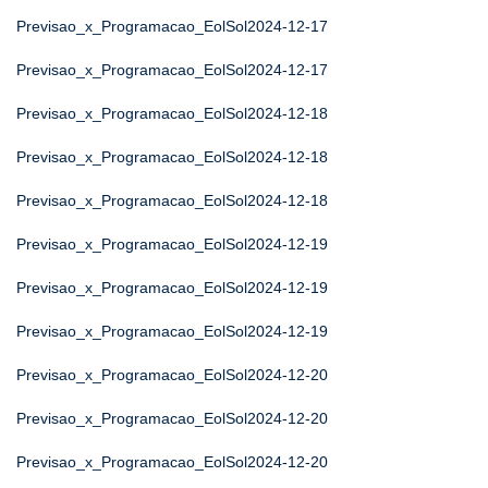
Previsao_x_Programacao_EolSol2024-12-17
Previsao_x_Programacao_EolSol2024-12-17
Previsao_x_Programacao_EolSol2024-12-18
Previsao_x_Programacao_EolSol2024-12-18
Previsao_x_Programacao_EolSol2024-12-18
Previsao_x_Programacao_EolSol2024-12-19
Previsao_x_Programacao_EolSol2024-12-19
Previsao_x_Programacao_EolSol2024-12-19
Previsao_x_Programacao_EolSol2024-12-20
Previsao_x_Programacao_EolSol2024-12-20
Previsao_x_Programacao_EolSol2024-12-20