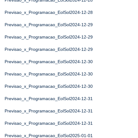
Previsao_x_Programacao_EolSol2024-12-28
Previsao_x_Programacao_EolSol2024-12-28
Previsao_x_Programacao_EolSol2024-12-29
Previsao_x_Programacao_EolSol2024-12-29
Previsao_x_Programacao_EolSol2024-12-29
Previsao_x_Programacao_EolSol2024-12-30
Previsao_x_Programacao_EolSol2024-12-30
Previsao_x_Programacao_EolSol2024-12-30
Previsao_x_Programacao_EolSol2024-12-31
Previsao_x_Programacao_EolSol2024-12-31
Previsao_x_Programacao_EolSol2024-12-31
Previsao_x_Programacao_EolSol2025-01-01