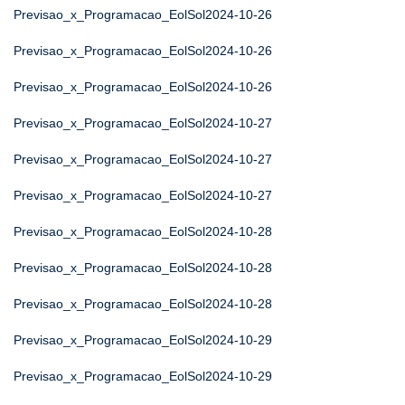
Previsao_x_Programacao_EolSol2024-10-26
Previsao_x_Programacao_EolSol2024-10-26
Previsao_x_Programacao_EolSol2024-10-26
Previsao_x_Programacao_EolSol2024-10-27
Previsao_x_Programacao_EolSol2024-10-27
Previsao_x_Programacao_EolSol2024-10-27
Previsao_x_Programacao_EolSol2024-10-28
Previsao_x_Programacao_EolSol2024-10-28
Previsao_x_Programacao_EolSol2024-10-28
Previsao_x_Programacao_EolSol2024-10-29
Previsao_x_Programacao_EolSol2024-10-29