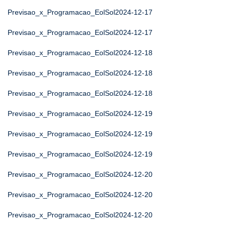
Previsao_x_Programacao_EolSol2024-12-17
Previsao_x_Programacao_EolSol2024-12-17
Previsao_x_Programacao_EolSol2024-12-18
Previsao_x_Programacao_EolSol2024-12-18
Previsao_x_Programacao_EolSol2024-12-18
Previsao_x_Programacao_EolSol2024-12-19
Previsao_x_Programacao_EolSol2024-12-19
Previsao_x_Programacao_EolSol2024-12-19
Previsao_x_Programacao_EolSol2024-12-20
Previsao_x_Programacao_EolSol2024-12-20
Previsao_x_Programacao_EolSol2024-12-20