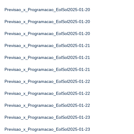
Previsao_x_Programacao_EolSol2025-01-20
Previsao_x_Programacao_EolSol2025-01-20
Previsao_x_Programacao_EolSol2025-01-20
Previsao_x_Programacao_EolSol2025-01-21
Previsao_x_Programacao_EolSol2025-01-21
Previsao_x_Programacao_EolSol2025-01-21
Previsao_x_Programacao_EolSol2025-01-22
Previsao_x_Programacao_EolSol2025-01-22
Previsao_x_Programacao_EolSol2025-01-22
Previsao_x_Programacao_EolSol2025-01-23
Previsao_x_Programacao_EolSol2025-01-23