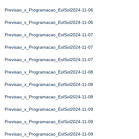
Previsao_x_Programacao_EolSol2024-11-06
Previsao_x_Programacao_EolSol2024-11-06
Previsao_x_Programacao_EolSol2024-11-07
Previsao_x_Programacao_EolSol2024-11-07
Previsao_x_Programacao_EolSol2024-11-07
Previsao_x_Programacao_EolSol2024-11-08
Previsao_x_Programacao_EolSol2024-11-08
Previsao_x_Programacao_EolSol2024-11-08
Previsao_x_Programacao_EolSol2024-11-09
Previsao_x_Programacao_EolSol2024-11-09
Previsao_x_Programacao_EolSol2024-11-09