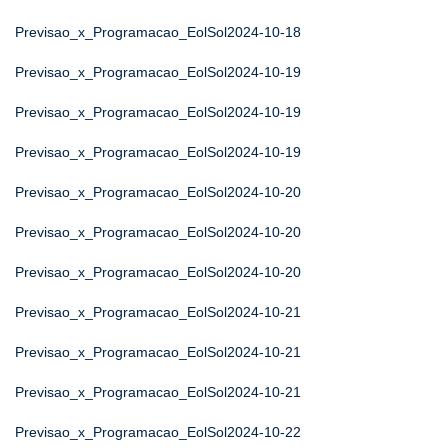
Previsao_x_Programacao_EolSol2024-10-18
Previsao_x_Programacao_EolSol2024-10-19
Previsao_x_Programacao_EolSol2024-10-19
Previsao_x_Programacao_EolSol2024-10-19
Previsao_x_Programacao_EolSol2024-10-20
Previsao_x_Programacao_EolSol2024-10-20
Previsao_x_Programacao_EolSol2024-10-20
Previsao_x_Programacao_EolSol2024-10-21
Previsao_x_Programacao_EolSol2024-10-21
Previsao_x_Programacao_EolSol2024-10-21
Previsao_x_Programacao_EolSol2024-10-22