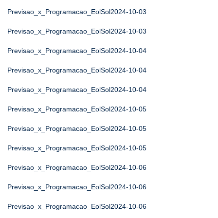
Previsao_x_Programacao_EolSol2024-10-03
Previsao_x_Programacao_EolSol2024-10-03
Previsao_x_Programacao_EolSol2024-10-04
Previsao_x_Programacao_EolSol2024-10-04
Previsao_x_Programacao_EolSol2024-10-04
Previsao_x_Programacao_EolSol2024-10-05
Previsao_x_Programacao_EolSol2024-10-05
Previsao_x_Programacao_EolSol2024-10-05
Previsao_x_Programacao_EolSol2024-10-06
Previsao_x_Programacao_EolSol2024-10-06
Previsao_x_Programacao_EolSol2024-10-06