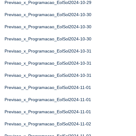
Previsao_x_Programacao_EolSol2024-10-29
Previsao_x_Programacao_EolSol2024-10-30
Previsao_x_Programacao_EolSol2024-10-30
Previsao_x_Programacao_EolSol2024-10-30
Previsao_x_Programacao_EolSol2024-10-31
Previsao_x_Programacao_EolSol2024-10-31
Previsao_x_Programacao_EolSol2024-10-31
Previsao_x_Programacao_EolSol2024-11-01
Previsao_x_Programacao_EolSol2024-11-01
Previsao_x_Programacao_EolSol2024-11-01
Previsao_x_Programacao_EolSol2024-11-02