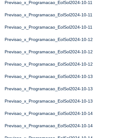
Previsao_x_Programacao_EolSol2024-10-11
Previsao_x_Programacao_EolSol2024-10-11
Previsao_x_Programacao_EolSol2024-10-11
Previsao_x_Programacao_EolSol2024-10-12
Previsao_x_Programacao_EolSol2024-10-12
Previsao_x_Programacao_EolSol2024-10-12
Previsao_x_Programacao_EolSol2024-10-13
Previsao_x_Programacao_EolSol2024-10-13
Previsao_x_Programacao_EolSol2024-10-13
Previsao_x_Programacao_EolSol2024-10-14
Previsao_x_Programacao_EolSol2024-10-14