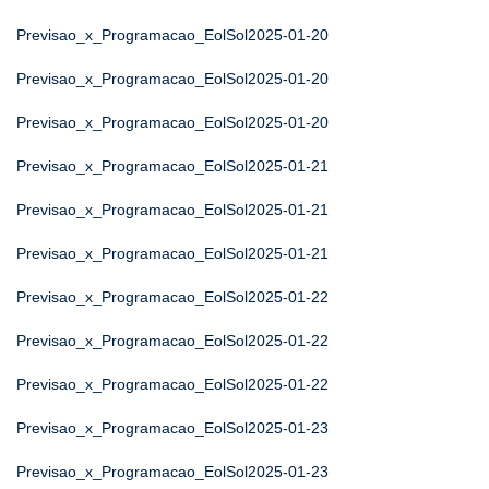
Previsao_x_Programacao_EolSol2025-01-20
Previsao_x_Programacao_EolSol2025-01-20
Previsao_x_Programacao_EolSol2025-01-20
Previsao_x_Programacao_EolSol2025-01-21
Previsao_x_Programacao_EolSol2025-01-21
Previsao_x_Programacao_EolSol2025-01-21
Previsao_x_Programacao_EolSol2025-01-22
Previsao_x_Programacao_EolSol2025-01-22
Previsao_x_Programacao_EolSol2025-01-22
Previsao_x_Programacao_EolSol2025-01-23
Previsao_x_Programacao_EolSol2025-01-23