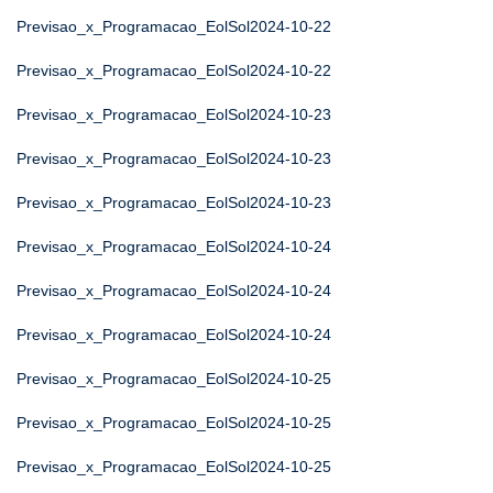
Previsao_x_Programacao_EolSol2024-10-22
Previsao_x_Programacao_EolSol2024-10-22
Previsao_x_Programacao_EolSol2024-10-23
Previsao_x_Programacao_EolSol2024-10-23
Previsao_x_Programacao_EolSol2024-10-23
Previsao_x_Programacao_EolSol2024-10-24
Previsao_x_Programacao_EolSol2024-10-24
Previsao_x_Programacao_EolSol2024-10-24
Previsao_x_Programacao_EolSol2024-10-25
Previsao_x_Programacao_EolSol2024-10-25
Previsao_x_Programacao_EolSol2024-10-25