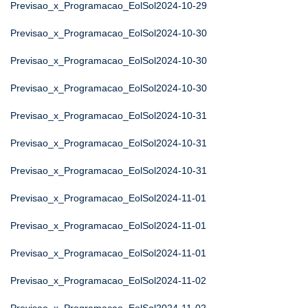
Previsao_x_Programacao_EolSol2024-10-29
Previsao_x_Programacao_EolSol2024-10-30
Previsao_x_Programacao_EolSol2024-10-30
Previsao_x_Programacao_EolSol2024-10-30
Previsao_x_Programacao_EolSol2024-10-31
Previsao_x_Programacao_EolSol2024-10-31
Previsao_x_Programacao_EolSol2024-10-31
Previsao_x_Programacao_EolSol2024-11-01
Previsao_x_Programacao_EolSol2024-11-01
Previsao_x_Programacao_EolSol2024-11-01
Previsao_x_Programacao_EolSol2024-11-02