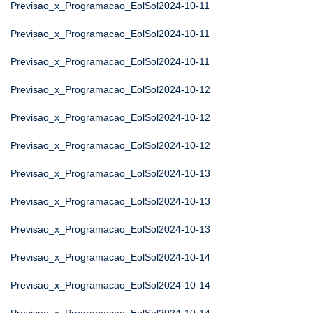
Previsao_x_Programacao_EolSol2024-10-11
Previsao_x_Programacao_EolSol2024-10-11
Previsao_x_Programacao_EolSol2024-10-11
Previsao_x_Programacao_EolSol2024-10-12
Previsao_x_Programacao_EolSol2024-10-12
Previsao_x_Programacao_EolSol2024-10-12
Previsao_x_Programacao_EolSol2024-10-13
Previsao_x_Programacao_EolSol2024-10-13
Previsao_x_Programacao_EolSol2024-10-13
Previsao_x_Programacao_EolSol2024-10-14
Previsao_x_Programacao_EolSol2024-10-14