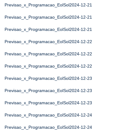
Previsao_x_Programacao_EolSol2024-12-21
Previsao_x_Programacao_EolSol2024-12-21
Previsao_x_Programacao_EolSol2024-12-21
Previsao_x_Programacao_EolSol2024-12-22
Previsao_x_Programacao_EolSol2024-12-22
Previsao_x_Programacao_EolSol2024-12-22
Previsao_x_Programacao_EolSol2024-12-23
Previsao_x_Programacao_EolSol2024-12-23
Previsao_x_Programacao_EolSol2024-12-23
Previsao_x_Programacao_EolSol2024-12-24
Previsao_x_Programacao_EolSol2024-12-24