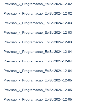
Previsao_x_Programacao_EolSol2024-12-02
Previsao_x_Programacao_EolSol2024-12-02
Previsao_x_Programacao_EolSol2024-12-03
Previsao_x_Programacao_EolSol2024-12-03
Previsao_x_Programacao_EolSol2024-12-03
Previsao_x_Programacao_EolSol2024-12-04
Previsao_x_Programacao_EolSol2024-12-04
Previsao_x_Programacao_EolSol2024-12-04
Previsao_x_Programacao_EolSol2024-12-05
Previsao_x_Programacao_EolSol2024-12-05
Previsao_x_Programacao_EolSol2024-12-05