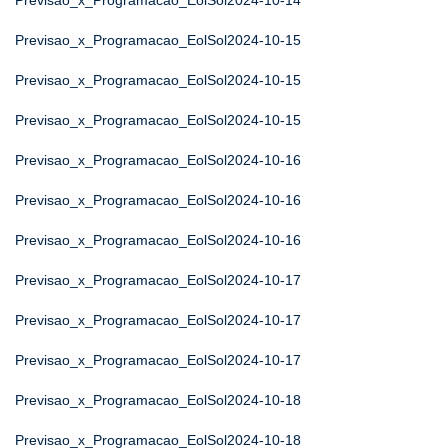
Previsao_x_Programacao_EolSol2024-10-14
Previsao_x_Programacao_EolSol2024-10-15
Previsao_x_Programacao_EolSol2024-10-15
Previsao_x_Programacao_EolSol2024-10-15
Previsao_x_Programacao_EolSol2024-10-16
Previsao_x_Programacao_EolSol2024-10-16
Previsao_x_Programacao_EolSol2024-10-16
Previsao_x_Programacao_EolSol2024-10-17
Previsao_x_Programacao_EolSol2024-10-17
Previsao_x_Programacao_EolSol2024-10-17
Previsao_x_Programacao_EolSol2024-10-18
Previsao_x_Programacao_EolSol2024-10-18