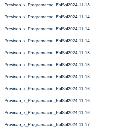
Previsao_x_Programacao_EolSol2024-11-13
Previsao_x_Programacao_EolSol2024-11-14
Previsao_x_Programacao_EolSol2024-11-14
Previsao_x_Programacao_EolSol2024-11-14
Previsao_x_Programacao_EolSol2024-11-15
Previsao_x_Programacao_EolSol2024-11-15
Previsao_x_Programacao_EolSol2024-11-15
Previsao_x_Programacao_EolSol2024-11-16
Previsao_x_Programacao_EolSol2024-11-16
Previsao_x_Programacao_EolSol2024-11-16
Previsao_x_Programacao_EolSol2024-11-17