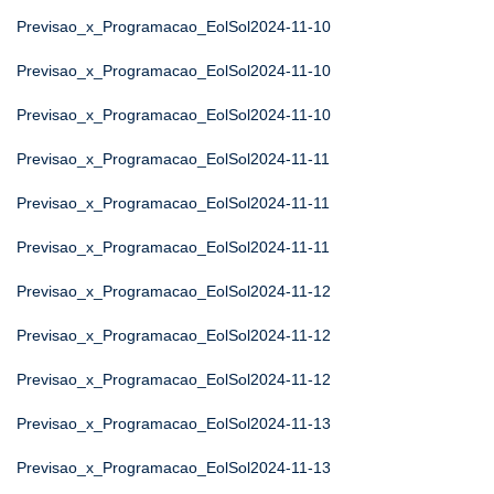
Previsao_x_Programacao_EolSol2024-11-10
Previsao_x_Programacao_EolSol2024-11-10
Previsao_x_Programacao_EolSol2024-11-10
Previsao_x_Programacao_EolSol2024-11-11
Previsao_x_Programacao_EolSol2024-11-11
Previsao_x_Programacao_EolSol2024-11-11
Previsao_x_Programacao_EolSol2024-11-12
Previsao_x_Programacao_EolSol2024-11-12
Previsao_x_Programacao_EolSol2024-11-12
Previsao_x_Programacao_EolSol2024-11-13
Previsao_x_Programacao_EolSol2024-11-13