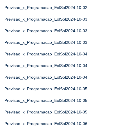
Previsao_x_Programacao_EolSol2024-10-02
Previsao_x_Programacao_EolSol2024-10-03
Previsao_x_Programacao_EolSol2024-10-03
Previsao_x_Programacao_EolSol2024-10-03
Previsao_x_Programacao_EolSol2024-10-04
Previsao_x_Programacao_EolSol2024-10-04
Previsao_x_Programacao_EolSol2024-10-04
Previsao_x_Programacao_EolSol2024-10-05
Previsao_x_Programacao_EolSol2024-10-05
Previsao_x_Programacao_EolSol2024-10-05
Previsao_x_Programacao_EolSol2024-10-06