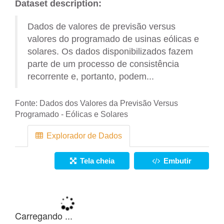
Dataset description:
Dados de valores de previsão versus
valores do programado de usinas eólicas e
solares. Os dados disponibilizados fazem
parte de um processo de consistência
recorrente e, portanto, podem...
Fonte:
Dados dos Valores da Previsão Versus
Programado - Eólicas e Solares
Explorador de Dados
Tela cheia
Embutir