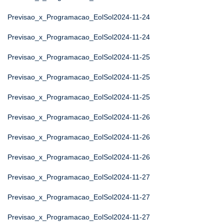
Previsao_x_Programacao_EolSol2024-11-24
Previsao_x_Programacao_EolSol2024-11-24
Previsao_x_Programacao_EolSol2024-11-25
Previsao_x_Programacao_EolSol2024-11-25
Previsao_x_Programacao_EolSol2024-11-25
Previsao_x_Programacao_EolSol2024-11-26
Previsao_x_Programacao_EolSol2024-11-26
Previsao_x_Programacao_EolSol2024-11-26
Previsao_x_Programacao_EolSol2024-11-27
Previsao_x_Programacao_EolSol2024-11-27
Previsao_x_Programacao_EolSol2024-11-27