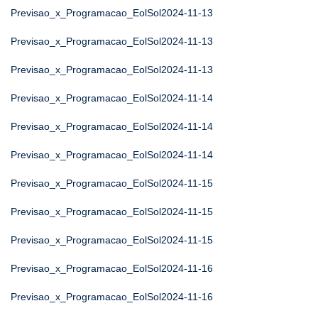
Previsao_x_Programacao_EolSol2024-11-13
Previsao_x_Programacao_EolSol2024-11-13
Previsao_x_Programacao_EolSol2024-11-13
Previsao_x_Programacao_EolSol2024-11-14
Previsao_x_Programacao_EolSol2024-11-14
Previsao_x_Programacao_EolSol2024-11-14
Previsao_x_Programacao_EolSol2024-11-15
Previsao_x_Programacao_EolSol2024-11-15
Previsao_x_Programacao_EolSol2024-11-15
Previsao_x_Programacao_EolSol2024-11-16
Previsao_x_Programacao_EolSol2024-11-16