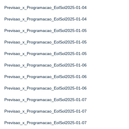
Previsao_x_Programacao_EolSol2025-01-04
Previsao_x_Programacao_EolSol2025-01-04
Previsao_x_Programacao_EolSol2025-01-05
Previsao_x_Programacao_EolSol2025-01-05
Previsao_x_Programacao_EolSol2025-01-05
Previsao_x_Programacao_EolSol2025-01-06
Previsao_x_Programacao_EolSol2025-01-06
Previsao_x_Programacao_EolSol2025-01-06
Previsao_x_Programacao_EolSol2025-01-07
Previsao_x_Programacao_EolSol2025-01-07
Previsao_x_Programacao_EolSol2025-01-07