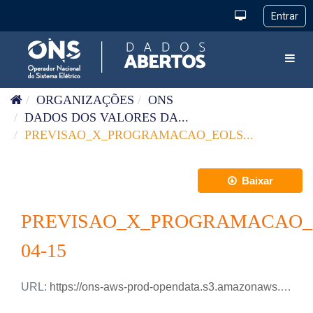
Pular para o conteúdo
Toggl
ORGANIZAÇÕES
ONS
DADOS DOS VALORES DA...
PREVISAO_X_PROGRAMACAO_EOLS...
Baixar
PREVISAO_X_PROGRAMACAO_E
04-15
URL:
https://ons-aws-prod-opendata.s3.amazonaws.com/dataset/programacao_x_previsao/PROGRAMACAO_X_PREVISAO_2025_04_15.xlsx