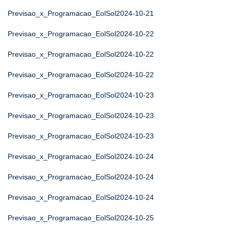
Previsao_x_Programacao_EolSol2024-10-21
Previsao_x_Programacao_EolSol2024-10-22
Previsao_x_Programacao_EolSol2024-10-22
Previsao_x_Programacao_EolSol2024-10-22
Previsao_x_Programacao_EolSol2024-10-23
Previsao_x_Programacao_EolSol2024-10-23
Previsao_x_Programacao_EolSol2024-10-23
Previsao_x_Programacao_EolSol2024-10-24
Previsao_x_Programacao_EolSol2024-10-24
Previsao_x_Programacao_EolSol2024-10-24
Previsao_x_Programacao_EolSol2024-10-25