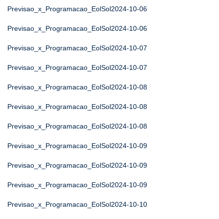
Previsao_x_Programacao_EolSol2024-10-06
Previsao_x_Programacao_EolSol2024-10-06
Previsao_x_Programacao_EolSol2024-10-07
Previsao_x_Programacao_EolSol2024-10-07
Previsao_x_Programacao_EolSol2024-10-08
Previsao_x_Programacao_EolSol2024-10-08
Previsao_x_Programacao_EolSol2024-10-08
Previsao_x_Programacao_EolSol2024-10-09
Previsao_x_Programacao_EolSol2024-10-09
Previsao_x_Programacao_EolSol2024-10-09
Previsao_x_Programacao_EolSol2024-10-10