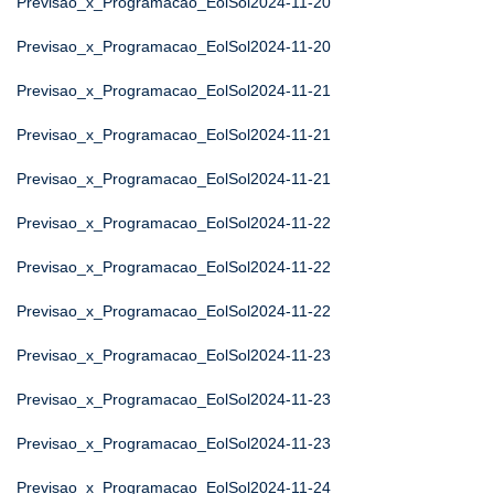
Previsao_x_Programacao_EolSol2024-11-20
Previsao_x_Programacao_EolSol2024-11-20
Previsao_x_Programacao_EolSol2024-11-21
Previsao_x_Programacao_EolSol2024-11-21
Previsao_x_Programacao_EolSol2024-11-21
Previsao_x_Programacao_EolSol2024-11-22
Previsao_x_Programacao_EolSol2024-11-22
Previsao_x_Programacao_EolSol2024-11-22
Previsao_x_Programacao_EolSol2024-11-23
Previsao_x_Programacao_EolSol2024-11-23
Previsao_x_Programacao_EolSol2024-11-23
Previsao_x_Programacao_EolSol2024-11-24