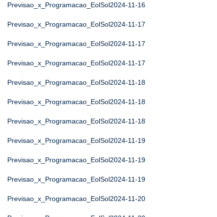
Previsao_x_Programacao_EolSol2024-11-16
Previsao_x_Programacao_EolSol2024-11-17
Previsao_x_Programacao_EolSol2024-11-17
Previsao_x_Programacao_EolSol2024-11-17
Previsao_x_Programacao_EolSol2024-11-18
Previsao_x_Programacao_EolSol2024-11-18
Previsao_x_Programacao_EolSol2024-11-18
Previsao_x_Programacao_EolSol2024-11-19
Previsao_x_Programacao_EolSol2024-11-19
Previsao_x_Programacao_EolSol2024-11-19
Previsao_x_Programacao_EolSol2024-11-20