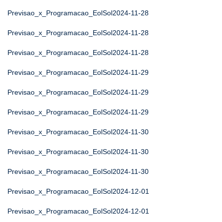
Previsao_x_Programacao_EolSol2024-11-28
Previsao_x_Programacao_EolSol2024-11-28
Previsao_x_Programacao_EolSol2024-11-28
Previsao_x_Programacao_EolSol2024-11-29
Previsao_x_Programacao_EolSol2024-11-29
Previsao_x_Programacao_EolSol2024-11-29
Previsao_x_Programacao_EolSol2024-11-30
Previsao_x_Programacao_EolSol2024-11-30
Previsao_x_Programacao_EolSol2024-11-30
Previsao_x_Programacao_EolSol2024-12-01
Previsao_x_Programacao_EolSol2024-12-01