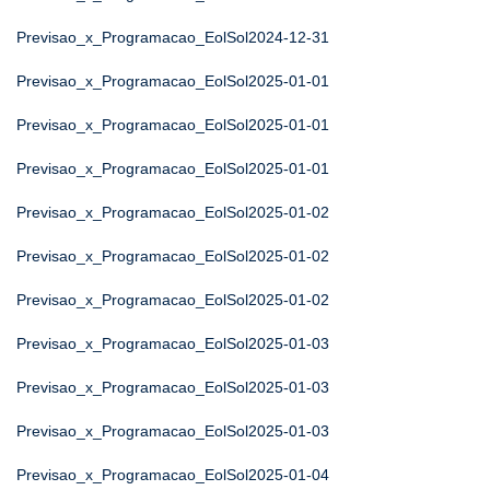
Previsao_x_Programacao_EolSol2024-12-31
Previsao_x_Programacao_EolSol2025-01-01
Previsao_x_Programacao_EolSol2025-01-01
Previsao_x_Programacao_EolSol2025-01-01
Previsao_x_Programacao_EolSol2025-01-02
Previsao_x_Programacao_EolSol2025-01-02
Previsao_x_Programacao_EolSol2025-01-02
Previsao_x_Programacao_EolSol2025-01-03
Previsao_x_Programacao_EolSol2025-01-03
Previsao_x_Programacao_EolSol2025-01-03
Previsao_x_Programacao_EolSol2025-01-04