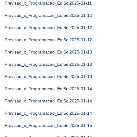
Previsao_x_Programacao_EolSol2025-01-11
Previsao_x_Programacao_EolSol2025-01-12
Previsao_x_Programacao_EolSol2025-01-12
Previsao_x_Programacao_EolSol2025-01-12
Previsao_x_Programacao_EolSol2025-01-13
Previsao_x_Programacao_EolSol2025-01-13
Previsao_x_Programacao_EolSol2025-01-13
Previsao_x_Programacao_EolSol2025-01-14
Previsao_x_Programacao_EolSol2025-01-14
Previsao_x_Programacao_EolSol2025-01-14
Previsao_x_Programacao_EolSol2025-01-15