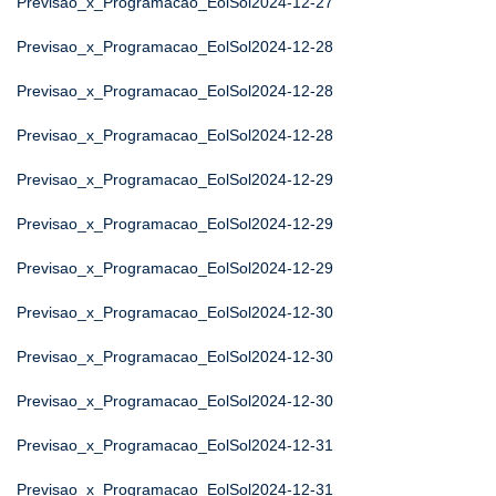
Previsao_x_Programacao_EolSol2024-12-27
Previsao_x_Programacao_EolSol2024-12-28
Previsao_x_Programacao_EolSol2024-12-28
Previsao_x_Programacao_EolSol2024-12-28
Previsao_x_Programacao_EolSol2024-12-29
Previsao_x_Programacao_EolSol2024-12-29
Previsao_x_Programacao_EolSol2024-12-29
Previsao_x_Programacao_EolSol2024-12-30
Previsao_x_Programacao_EolSol2024-12-30
Previsao_x_Programacao_EolSol2024-12-30
Previsao_x_Programacao_EolSol2024-12-31
Previsao_x_Programacao_EolSol2024-12-31