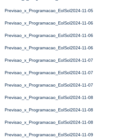
Previsao_x_Programacao_EolSol2024-11-05
Previsao_x_Programacao_EolSol2024-11-06
Previsao_x_Programacao_EolSol2024-11-06
Previsao_x_Programacao_EolSol2024-11-06
Previsao_x_Programacao_EolSol2024-11-07
Previsao_x_Programacao_EolSol2024-11-07
Previsao_x_Programacao_EolSol2024-11-07
Previsao_x_Programacao_EolSol2024-11-08
Previsao_x_Programacao_EolSol2024-11-08
Previsao_x_Programacao_EolSol2024-11-08
Previsao_x_Programacao_EolSol2024-11-09