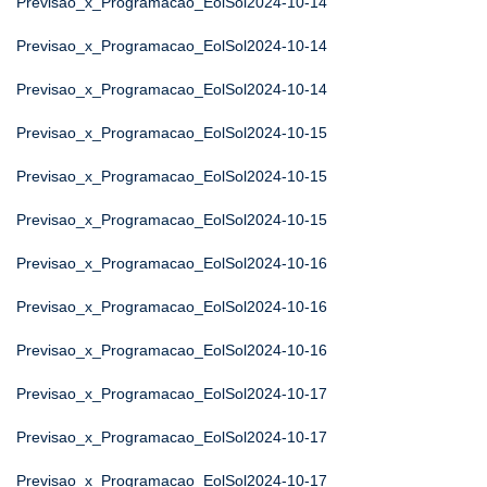
Previsao_x_Programacao_EolSol2024-10-14
Previsao_x_Programacao_EolSol2024-10-14
Previsao_x_Programacao_EolSol2024-10-14
Previsao_x_Programacao_EolSol2024-10-15
Previsao_x_Programacao_EolSol2024-10-15
Previsao_x_Programacao_EolSol2024-10-15
Previsao_x_Programacao_EolSol2024-10-16
Previsao_x_Programacao_EolSol2024-10-16
Previsao_x_Programacao_EolSol2024-10-16
Previsao_x_Programacao_EolSol2024-10-17
Previsao_x_Programacao_EolSol2024-10-17
Previsao_x_Programacao_EolSol2024-10-17