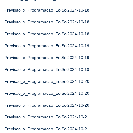
Previsao_x_Programacao_EolSol2024-10-18
Previsao_x_Programacao_EolSol2024-10-18
Previsao_x_Programacao_EolSol2024-10-18
Previsao_x_Programacao_EolSol2024-10-19
Previsao_x_Programacao_EolSol2024-10-19
Previsao_x_Programacao_EolSol2024-10-19
Previsao_x_Programacao_EolSol2024-10-20
Previsao_x_Programacao_EolSol2024-10-20
Previsao_x_Programacao_EolSol2024-10-20
Previsao_x_Programacao_EolSol2024-10-21
Previsao_x_Programacao_EolSol2024-10-21