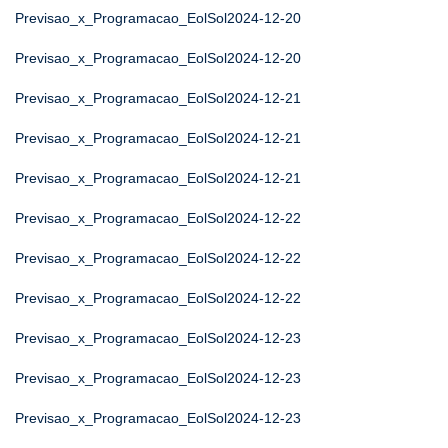
Previsao_x_Programacao_EolSol2024-12-20
Previsao_x_Programacao_EolSol2024-12-20
Previsao_x_Programacao_EolSol2024-12-21
Previsao_x_Programacao_EolSol2024-12-21
Previsao_x_Programacao_EolSol2024-12-21
Previsao_x_Programacao_EolSol2024-12-22
Previsao_x_Programacao_EolSol2024-12-22
Previsao_x_Programacao_EolSol2024-12-22
Previsao_x_Programacao_EolSol2024-12-23
Previsao_x_Programacao_EolSol2024-12-23
Previsao_x_Programacao_EolSol2024-12-23