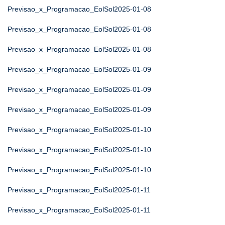
Previsao_x_Programacao_EolSol2025-01-08
Previsao_x_Programacao_EolSol2025-01-08
Previsao_x_Programacao_EolSol2025-01-08
Previsao_x_Programacao_EolSol2025-01-09
Previsao_x_Programacao_EolSol2025-01-09
Previsao_x_Programacao_EolSol2025-01-09
Previsao_x_Programacao_EolSol2025-01-10
Previsao_x_Programacao_EolSol2025-01-10
Previsao_x_Programacao_EolSol2025-01-10
Previsao_x_Programacao_EolSol2025-01-11
Previsao_x_Programacao_EolSol2025-01-11