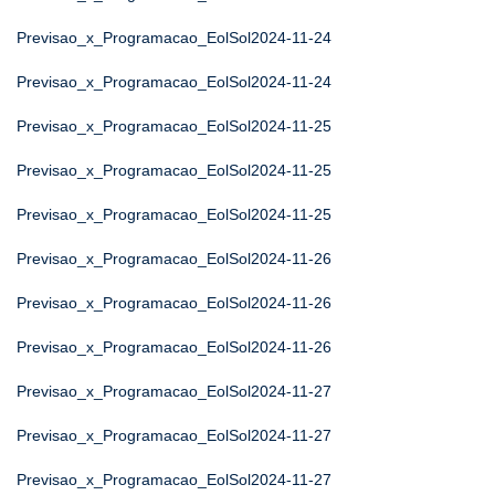
Previsao_x_Programacao_EolSol2024-11-24
Previsao_x_Programacao_EolSol2024-11-24
Previsao_x_Programacao_EolSol2024-11-25
Previsao_x_Programacao_EolSol2024-11-25
Previsao_x_Programacao_EolSol2024-11-25
Previsao_x_Programacao_EolSol2024-11-26
Previsao_x_Programacao_EolSol2024-11-26
Previsao_x_Programacao_EolSol2024-11-26
Previsao_x_Programacao_EolSol2024-11-27
Previsao_x_Programacao_EolSol2024-11-27
Previsao_x_Programacao_EolSol2024-11-27